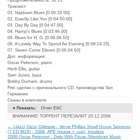
Продолжительность: 38:19
Трэклист:
01. Naptown Blues [0:05:20.00]
02. Exactly Like You [0:04:50.00]
03. Day By Day [0:04:47.00]
04. Hamp's Blues [0:03:46.00]
05. Blues for H. G. [0:06:06.50]
06. A Lovely Way To Spend An Evening [0:08:24.25]
07. Seven Come Eleven [0:05:04.50]
Доп. информация:
Oscar Peterson, piano
Herb Ellis, guitar
Sam Jones, bass
Bobby Durham, drums
Рип сделан с оригинального CD, производства Зап.
Германии.
Сканы в комплекте
Показать
:
Отчет EAC
ВНИМАНИЕ! ТОРРЕНТ ПЕРЕЗАЛИТ 20.12.2008.
← (Jazz) Dizzy Gillespie - Verve Phillips Small Group Sessions
(7 CD BOX) - 2006, APE (image + .cue), lossless
2008 Oscar Peterson - Date With Oscar {Membran Music