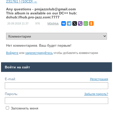
231761 } [10CD] →
Any questions -
projazzclub@gmail.com
This album is available on our DC++ hub:
dchub://hub.pro-jazz.com:7777
20.09.2018
21:37
976
M0p94ok
Нет комментариев. Ваш будет первым!
Войдите
или
зарегистрируйтесь
чтобы добавлять комментарии
Войти на сайт
E-mail:
Регистрация
Пароль:
Забыли пароль?
Запомнить меня