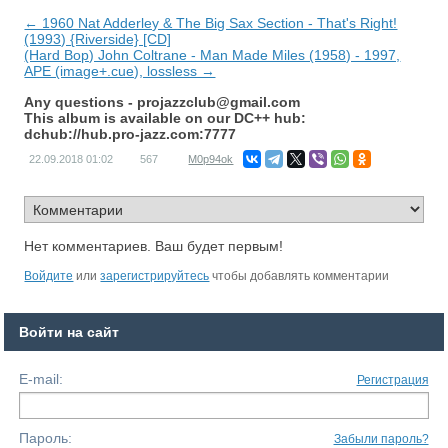
← 1960 Nat Adderley & The Big Sax Section - That's Right!
(1993) {Riverside} [CD]
(Hard Bop) John Coltrane - Man Made Miles (1958) - 1997,
APE (image+.cue), lossless →
Any questions -
projazzclub@gmail.com
This album is available on our DC++ hub:
dchub://hub.pro-jazz.com:7777
22.09.2018
01:02
567
M0p94ok
Нет комментариев. Ваш будет первым!
Войдите
или
зарегистрируйтесь
чтобы добавлять комментарии
Войти на сайт
E-mail:
Регистрация
Пароль:
Забыли пароль?