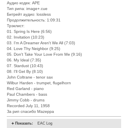
Аудио кодек: APE
Тип рипа: image+.cue
Битрейт аудио: lossless
Продолжительность: 1:09:31
Трэклист:
01. Spring Is Here (6:56)
02. Invitation (10:23)
03. I'm A Dreamer Aren't We All (7:03)
04. Love Thy Neighbor (9:25)
05. Don't Take Your Love From Me (9:16)
06. My Ideal (7:35)
07. Stardust (10:43)
08. I'll Get By (8:10)
John Coltrane - tenor sax
Wilbur Harden - trumpet, flugelhorn
Red Garland - piano
Paul Chambers - bass
Jimmy Cobb - drums
Recorded July 11, 1958
За рип спасибо Mazeppa
Показать
:
EAC Log