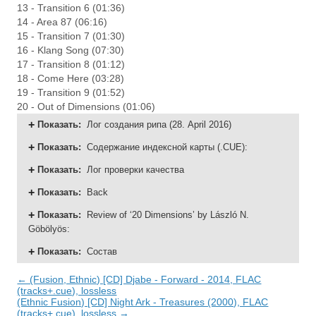
13 - Transition 6 (01:36)
14 - Area 87 (06:16)
15 - Transition 7 (01:30)
16 - Klang Song (07:30)
17 - Transition 8 (01:12)
18 - Come Here (03:28)
19 - Transition 9 (01:52)
20 - Out of Dimensions (01:06)
Показать
:
Лог создания рипа (28. April 2016)
Показать
:
Содержание индексной карты (.CUE):
Показать
:
Лог проверки качества
Показать
:
Back
Показать
:
Review of ‘20 Dimensions’ by László N.
Göbölyös:
Показать
:
Состав
← (Fusion, Ethnic) [CD] Djabe - Forward - 2014, FLAC
(tracks+.cue), lossless
(Ethnic Fusion) [CD] Night Ark - Treasures (2000), FLAC
(tracks+.cue), lossless →