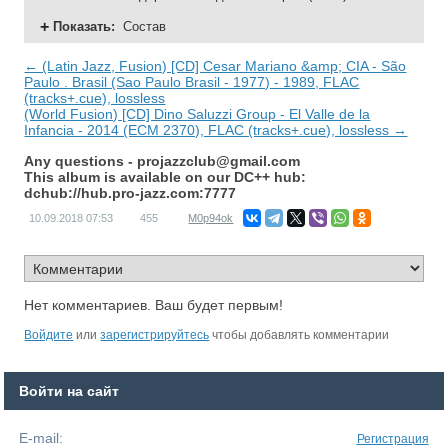
Показать
:
Состав
← (Latin Jazz, Fusion) [CD] Cesar Mariano &amp; CIA - São
Paulo . Brasil (Sao Paulo Brasil - 1977) - 1989, FLAC
(tracks+.cue), lossless
(World Fusion) [CD] Dino Saluzzi Group - El Valle de la
Infancia - 2014 (ECM 2370), FLAC (tracks+.cue), lossless →
Any questions -
projazzclub@gmail.com
This album is available on our DC++ hub:
dchub://hub.pro-jazz.com:7777
10.09.2018
07:53
455
M0p94ok
Нет комментариев. Ваш будет первым!
Войдите
или
зарегистрируйтесь
чтобы добавлять комментарии
Войти на сайт
E-mail:
Регистрация