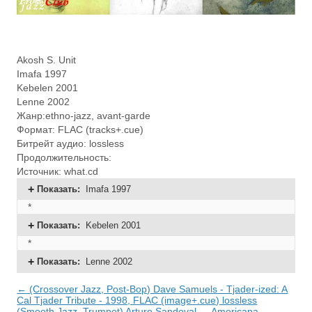
Akosh S. Unit
Imafa 1997
Kebelen 2001
Lenne 2002
Жанр:ethno-jazz, avant-garde
Формат: FLAC (tracks+.cue)
Битрейт аудио: lossless
Продолжительность:
Источник: what.cd
Показать
:
Imafa 1997
*
Показать
:
Kebelen 2001
*
Показать
:
Lenne 2002
← (Crossover Jazz, Post-Bop) Dave Samuels - Tjader-ized: A
Cal Tjader Tribute - 1998, FLAC (image+.cue) lossless
(Smooth Jazz, Trumpet) Arturo Sandoval — Americana —