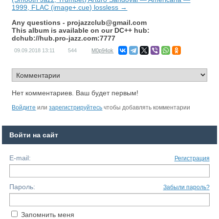
1999, FLAC (image+.cue) lossless →
Any questions -
projazzclub@gmail.com
This album is available on our DC++ hub:
dchub://hub.pro-jazz.com:7777
09.09.2018
13:11
544
M0p94ok
Нет комментариев. Ваш будет первым!
Войдите
или
зарегистрируйтесь
чтобы добавлять комментарии
Войти на сайт
E-mail:
Регистрация
Пароль:
Забыли пароль?
Запомнить меня