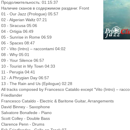
Продолжительность: 01:15:37
Наличие сканов в содержимом раздачи: Front
01 - Our Jazz (Prologue) 05:57
02 - Algerian Waltz 07:21
03 - Siracusa 05:06
04 - Ortigia 06:49
05 - Sunrise in Rome 06:59
06 - Spaces 08:47
07 - Vito (Intro) – raccontami 04:02
08 - Why 05:01
09 - Your Silence 06:57
10 - Tourist in My Town 04:33
11 - Perugia 04:41
12 - A Phrygian Day 06:57
13 - The Rain and Us (Epilogue) 02:28
All tracks composed by Francesco Cataldo except "Vito (Intro) – racc
Friedlander
Francesco Cataldo - Electric & Baritone Guitar, Arrangements
David Binney - Saxophone
Salvatore Bonafede - Piano
Scott Colley - Double Bass
Clarence Penn - Drums