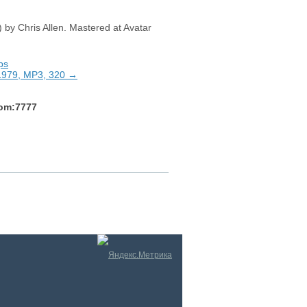
y Chris Allen. Mastered at Avatar
ps
 1979, MP3, 320 →
com:7777