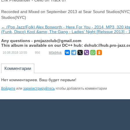
Erik Friedlander - Cello on Track 07
Recorded and Mixed on September 2013 at Sear Sound Studios(NYC) b
Studios(NYC)
← (Pop Jazz/Folk) Alex Bosworth - Here For You - 2014, MP3, 320 kb
(Funk, Disco) Kool &amp; The Gang - Ladies' Night [ReIssue 2013] -
Any questions -
projazzclub@gmail.com
This album is available on our DC++ hub: dchub://hub.pro-jazz.
10.08.2018
10:55
956
M0p94ok
Комментарии
Нет комментариев. Ваш будет первым!
Войдите
или
зарегистрируйтесь
чтобы добавлять комментарии