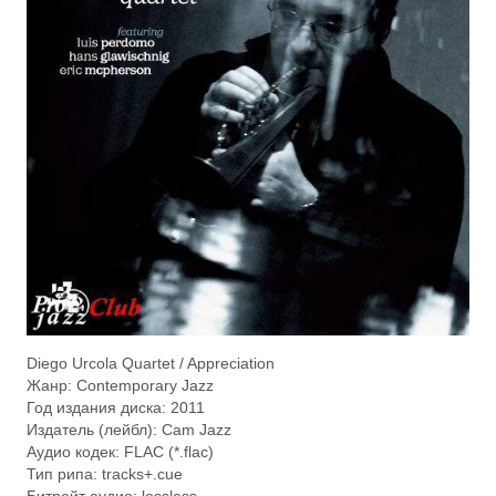
Diego Urcola Quartet / Appreciation
Жанр: Contemporary Jazz
Год издания диска: 2011
Издатель (лейбл): Cam Jazz
Аудио кодек: FLAC (*.flac)
Тип рипа: tracks+.cue