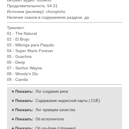
Битрейт аудио: lossless
Продолжительность: 54:31
Источник (релизер): chicopicho
Наличие сканов в содержимом раздачи: да
Треклист:
01 - The Natural
02 - El Brujo
03 - Milonga para Paquito
04 - Super Mario Forever
05 - Guachos
06 - Deep
07 - Senhor Wayne
08 - Woody'n Diz
09 - Camila
Показать
:
Лог создания рипа
Показать
:
Содержание индексной карты (.CUE)
Показать
:
Лог проверки качества
Показать
:
Об исполнителе
Показать
:
Об альбоме (сборнике)