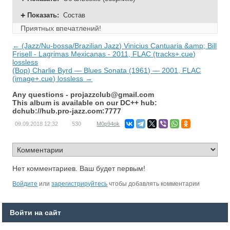
Показать
:
Состав
Приятных впечатлений!
← (Jazz/Nu-bossa/Brazilian Jazz) Vinicius Cantuaria &amp; Bill
Frisell - Lagrimas Mexicanas - 2011, FLAC (tracks+.cue)
lossless
(Bop) Charlie Byrd — Blues Sonata (1961) — 2001, FLAC
(image+.cue) lossless →
Any questions -
projazzclub@gmail.com
This album is available on our DC++ hub:
dchub://hub.pro-jazz.com:7777
09.09.2018
12:32
530
M0p94ok
Нет комментариев. Ваш будет первым!
Войдите
или
зарегистрируйтесь
чтобы добавлять комментарии
Войти на сайт