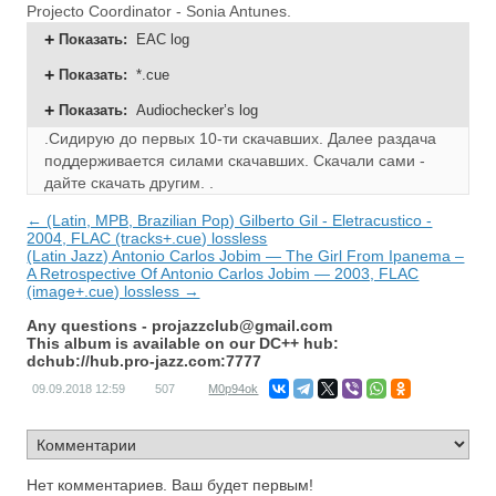
Projecto Coordinator - Sonia Antunes.
Показать
:
EAC log
Показать
:
*.cue
Показать
:
Audiochecker’s log
.Сидирую до первых 10-ти скачавших. Далее раздача
поддерживается силами скачавших.
Скачали сами -
дайте скачать другим. .
← (Latin, MPB, Brazilian Pop) Gilberto Gil - Eletracustico -
2004, FLAC (tracks+.cue) lossless
(Latin Jazz) Antonio Carlos Jobim — The Girl From Ipanema –
A Retrospective Of Antonio Carlos Jobim — 2003, FLAC
(image+.cue) lossless →
Any questions -
projazzclub@gmail.com
This album is available on our DC++ hub:
dchub://hub.pro-jazz.com:7777
09.09.2018
12:59
507
M0p94ok
Нет комментариев. Ваш будет первым!