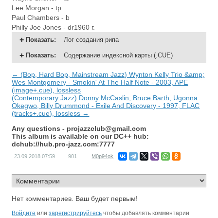
Lee Morgan - tp
Paul Chambers - b
Philly Joe Jones - dr1960 г.
Показать
:
Лог создания рипа
Показать
:
Содержание индексной карты (.CUE)
← (Bop, Hard Bop, Mainstream Jazz) Wynton Kelly Trio &amp;
Wes Montgomery - Smokin' At The Half Note - 2003, APE
(image+.cue), lossless
(Contemporary Jazz) Donny McCaslin, Bruce Barth, Ugonna
Okegwo, Billy Drummond - Exile And Discovery - 1997, FLAC
(tracks+.cue), lossless →
Any questions -
projazzclub@gmail.com
This album is available on our DC++ hub:
dchub://hub.pro-jazz.com:7777
23.09.2018
07:59
901
M0p94ok
Нет комментариев. Ваш будет первым!
Войдите
или
зарегистрируйтесь
чтобы добавлять комментарии