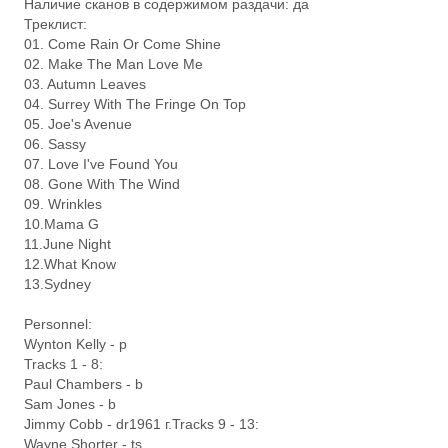
Наличие сканов в содержимом раздачи: да
Треклист:
01. Come Rain Or Come Shine
02. Make The Man Love Me
03. Autumn Leaves
04. Surrey With The Fringe On Top
05. Joe's Avenue
06. Sassy
07. Love I've Found You
08. Gone With The Wind
09. Wrinkles
10.Mama G
11.June Night
12.What Know
13.Sydney
Personnel:
Wynton Kelly - p
Tracks 1 - 8:
Paul Chambers - b
Sam Jones - b
Jimmy Cobb - dr1961 г.Tracks 9 - 13:
Wayne Shorter - ts