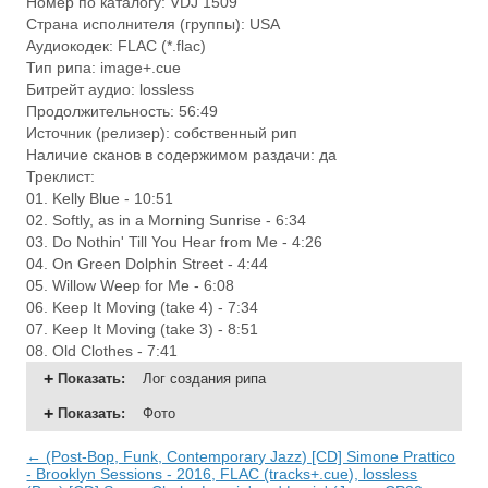
Номер по каталогу: VDJ 1509
Страна исполнителя (группы): USA
Аудиокодек: FLAC (*.flac)
Тип рипа: image+.cue
Битрейт аудио: lossless
Продолжительность: 56:49
Источник (релизер): собственный рип
Наличие сканов в содержимом раздачи: да
Треклист:
01. Kelly Blue - 10:51
02. Softly, as in a Morning Sunrise - 6:34
03. Do Nothin' Till You Hear from Me - 4:26
04. On Green Dolphin Street - 4:44
05. Willow Weep for Me - 6:08
06. Keep It Moving (take 4) - 7:34
07. Keep It Moving (take 3) - 8:51
08. Old Clothes - 7:41
Показать
:
Лог создания рипа
Показать
:
Фото
← (Post-Bop, Funk, Contemporary Jazz) [CD] Simone Prattico
- Brooklyn Sessions - 2016, FLAC (tracks+.cue), lossless