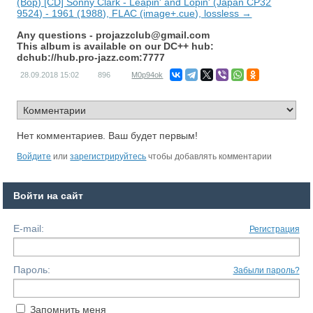
(Bop) [CD] Sonny Clark - Leapin' and Lopin' (Japan CP32
9524) - 1961 (1988), FLAC (image+.cue), lossless →
Any questions -
projazzclub@gmail.com
This album is available on our DC++ hub:
dchub://hub.pro-jazz.com:7777
28.09.2018
15:02
896
M0p94ok
Нет комментариев. Ваш будет первым!
Войдите
или
зарегистрируйтесь
чтобы добавлять комментарии
Войти на сайт
E-mail:
Регистрация
Пароль:
Забыли пароль?
Запомнить меня