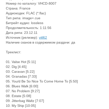
Номер по каталогу: VHCD-8007
Страна: France
Аудиокодек: FLAC (*.flac)
Тип рипа: image+.cue
Битрейт аудио: lossless
Продолжительность: 1:11:56
Дата рипа: 23.12.11
Источник (релизер):
vitl62
Наличие сканов в содержимом раздачи: да
Треклист:
01. Valse Hot [5:11]
02. Dig [4:45]
03. Caravan [5:22]
04. Granadas [7:33]
05. You/d Be So Nice To Come Home To [5:50]
06. Blues Walk [6:00]
07. No Problem [9:27]
08. Estate [5:08]
09. Jitterbag Waltz [7:07]
10. My Ship [10:05]