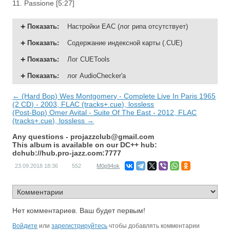
11. Passione [5:27]
Показать
:
Настройки EAC (лог рипа отсутствует)
Показать
:
Содержание индексной карты (.CUE)
Показать
:
Лог CUETools
Показать
:
лог AudioChecker'а
← (Hard Bop) Wes Montgomery - Complete Live In Paris 1965
(2 CD) - 2003, FLAC (tracks+.cue), lossless
(Post-Bop) Omer Avital - Suite Of The East - 2012, FLAC
(tracks+.cue), lossless →
Any questions -
projazzclub@gmail.com
This album is available on our DC++ hub:
dchub://hub.pro-jazz.com:7777
23.09.2018
18:36
552
M0p94ok
Нет комментариев. Ваш будет первым!
Войдите
или
зарегистрируйтесь
чтобы добавлять комментарии