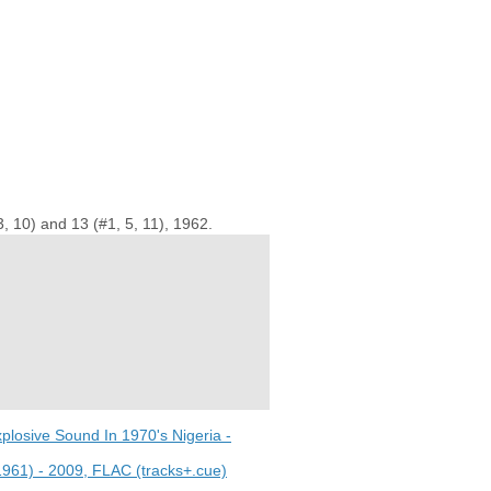
3, 10) and 13 (#1, 5, 11), 1962.
xplosive Sound In 1970's Nigeria -
(1961) - 2009, FLAC (tracks+.cue)