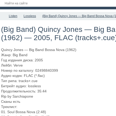
Listen
Lossless
(Big Band) Quincy Jones — Big Band Bossa Nova (1
(Big Band) Quincy Jones — Big B
(1962) — 2005, FLAC (tracks+.cue)
Quincy Jones — Big Band Bossa Nova (1962)
Жанр: Big Band
Год издания диска: 2005
Лейбл: Verve
Номер по каталогу: 02498840399
Аудио кодек: FLAC (*.flac)
Тип рипа: tracks+.cue
Битрейт аудио: lossless
Продолжительность: 35:44
Rip by Sarchiapone
Сканы есть
Треклист:
01. Soul Bossa Nova (2:48)