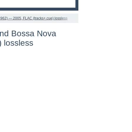
962) — 2005, FLAC (tracks+.cue) lossless
and Bossa Nova
 lossless