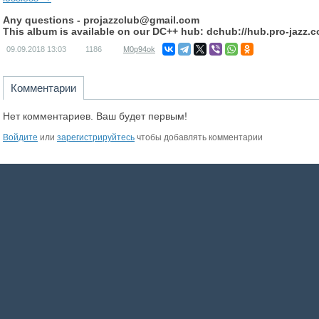
Any questions -
projazzclub@gmail.com
This album is available on our DC++ hub: dchub://hub.pro-jazz.
09.09.2018
13:03
1186
M0p94ok
Комментарии
Нет комментариев. Ваш будет первым!
Войдите
или
зарегистрируйтесь
чтобы добавлять комментарии