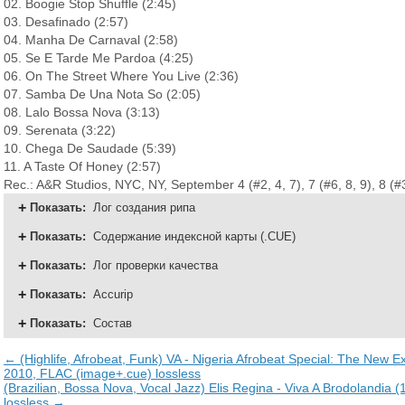
02. Boogie Stop Shuffle (2:45)
03. Desafinado (2:57)
04. Manha De Carnaval (2:58)
05. Se E Tarde Me Pardoa (4:25)
06. On The Street Where You Live (2:36)
07. Samba De Una Nota So (2:05)
08. Lalo Bossa Nova (3:13)
09. Serenata (3:22)
10. Chega De Saudade (5:39)
11. A Taste Of Honey (2:57)
Rec.: A&R Studios, NYC, NY, September 4 (#2, 4, 7), 7 (#6, 8, 9), 8 (#
Показать
:
Лог создания рипа
Показать
:
Содержание индексной карты (.CUE)
Показать
:
Лог проверки качества
Показать
:
Accurip
Показать
:
Состав
← (Highlife, Afrobeat, Funk) VA - Nigeria Afrobeat Special: The New E
2010, FLAC (image+.cue) lossless
(Brazilian, Bossa Nova, Vocal Jazz) Elis Regina - Viva A Brodolandia 
lossless →