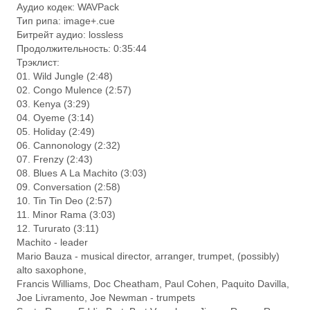
Аудио кодек: WAVPack
Тип рипа: image+.cue
Битрейт аудио: lossless
Продолжительность: 0:35:44
Трэклист:
01. Wild Jungle (2:48)
02. Congo Mulence (2:57)
03. Kenya (3:29)
04. Oyeme (3:14)
05. Holiday (2:49)
06. Cannonology (2:32)
07. Frenzy (2:43)
08. Blues А La Machito (3:03)
09. Conversation (2:58)
10. Tin Tin Deo (2:57)
11. Minor Rama (3:03)
12. Tururato (3:11)
Machito - leader
Mario Bauza - musical director, arranger, trumpet, (possibly)
alto saxophone,
Francis Williams, Doc Cheatham, Paul Cohen, Paquito Davilla,
Joe Livramento, Joe Newman - trumpets