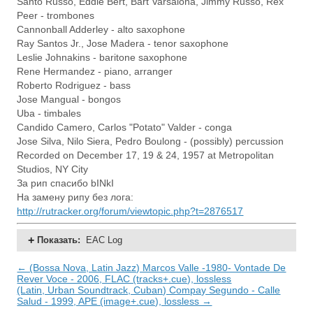
Santo Russo, Eddie Bert, Bart Varsalona, Jimmy Russo, Rex
Peer - trombones
Cannonball Adderley - alto saxophone
Ray Santos Jr., Jose Madera - tenor saxophone
Leslie Johnakins - baritone saxophone
Rene Hermandez - piano, arranger
Roberto Rodriguez - bass
Jose Mangual - bongos
Uba - timbales
Candido Camero, Carlos "Potato" Valder - conga
Jose Silva, Nilo Siera, Pedro Boulong - (possibly) percussion
Recorded on December 17, 19 & 24, 1957 at Metropolitan
Studios, NY City
За рип спасибо bINkI
На замену рипу без лога:
http://rutracker.org/forum/viewtopic.php?t=2876517
Показать
:
EAC Log
← (Bossa Nova, Latin Jazz) Marcos Valle -1980- Vontade De
Rever Voce - 2006, FLAC (tracks+.cue), lossless
(Latin, Urban Soundtrack, Cuban) Compay Segundo - Calle
Salud - 1999, APE (image+.cue), lossless →