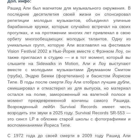
Доп. инфо:
Рашид Али был магнитом для музыкального окружения. В
последние десятилетия своей жизни он спонсировал
репетиции молодых музыкантов, объединял уличные
барабанные кружки, которые случайно встречал на своих
прогулках, и на протяжении многих лет привлекал в свою
орбиту многообещающих молодых талантов. Одну из
уникальных групп, которую Али возглавлял на фестивале
Vision Festival 2002 в Нью-Йорке вместе с Фрэнком Лоу, он
также пригласил в студию — и в тот момент, который вы
слышите на Sidewalks in Motion, Али и Лоу выступают
вместе с молодыми музыкантами Джумааном Смитом
(труба), Эндрю Бемки (фортепиано) и басистом Йорисом
Типе. В годы после смерти Лоу Али отобрал лучшие дубли,
смикшировал и отмастерил их для выпуска, но материал
остался на полке, замороженный на взлетной полосе в
момент преждевременной кончины самого Рашида.
Возрожденный лейбл Survival Records имеет честь
возродить эти звуки в 2025 году. Survival Records SR-553 —
это сингл LP в обложке старой школы с фотографиями и
воспоминаниями Йориса Типе.
С 1972 года до своей смерти в 2009 году Рашид Али