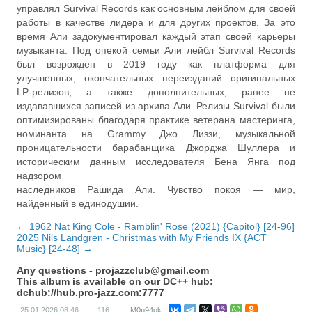
управлял Survival Records как основным лейблом для своей
работы в качестве лидера и для других проектов. За это
время Али задокументировал каждый этап своей карьеры
музыканта. Под опекой семьи Али лейбл Survival Records
был возрожден в 2019 году как платформа для
улучшенных, окончательных переизданий оригинальных
LP-релизов, а также дополнительных, ранее не
издававшихся записей из архива Али. Релизы Survival были
оптимизированы благодаря практике ветерана мастеринга,
номинанта на Grammy Джо Лиззи, музыкальной
проницательности барабанщика Джорджа Шуллера и
историческим данным исследователя Бена Янга под
надзором
наследников Рашида Али. Чувство покоя — мир,
найденный в единодушии.
← 1962 Nat King Cole - Ramblin' Rose (2021) {Capitol} [24-96]
2025 Nils Landgren - Christmas with My Friends IX {ACT
Music} [24-48] →
Any questions -
projazzclub@gmail.com
This album is available on our DC++ hub:
dchub://hub.pro-jazz.com:7777
25.01.2026
08:46
116
M0p94ok