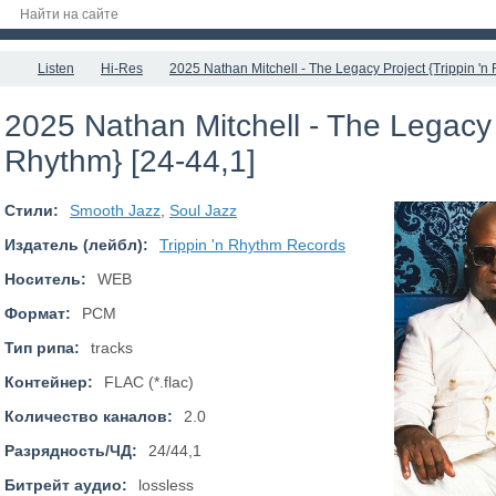
Listen
Hi-Res
2025 Nathan Mitchell - The Legacy Project {Trippin 'n
2025 Nathan Mitchell - The Legacy P
Rhythm} [24-44,1]
Стили:
Smooth Jazz
,
Soul Jazz
Издатель (лейбл):
Trippin 'n Rhythm Records
Носитель:
WEB
Формат:
PCM
Тип рипа:
tracks
Контейнер:
FLAC (*.flac)
Количество каналов:
2.0
Разрядность/ЧД:
24/44,1
Битрейт аудио:
lossless