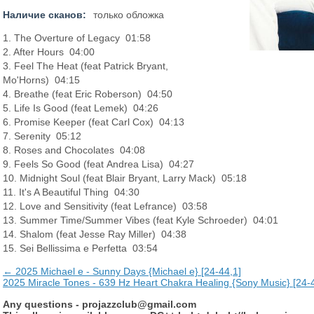
Наличие сканов:
только обложка
1. The Overture of Legacy 01:58
2. After Hours 04:00
3. Feel The Heat (feat Patrick Bryant,
Mo'Horns) 04:15
4. Breathe (feat Eric Roberson) 04:50
5. Life Is Good (feat Lemek) 04:26
6. Promise Keeper (feat Carl Cox) 04:13
7. Serenity 05:12
8. Roses and Chocolates 04:08
9. Feels So Good (feat Andrea Lisa) 04:27
10. Midnight Soul (feat Blair Bryant, Larry Mack) 05:18
11. It's A Beautiful Thing 04:30
12. Love and Sensitivity (feat Lefrance) 03:58
13. Summer Time/Summer Vibes (feat Kyle Schroeder) 04:01
14. Shalom (feat Jesse Ray Miller) 04:38
15. Sei Bellissima e Perfetta 03:54
← 2025 Michael e - Sunny Days {Michael e} [24-44,1]
2025 Miracle Tones - 639 Hz Heart Chakra Healing {Sony Music} [24-
Any questions -
projazzclub@gmail.com