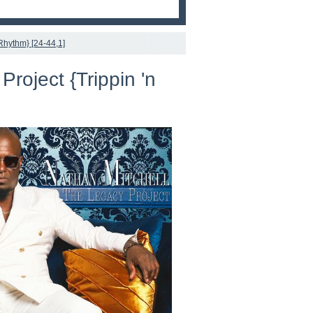
 Rhythm} [24-44,1]
roject {Trippin 'n