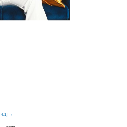
44,1] →