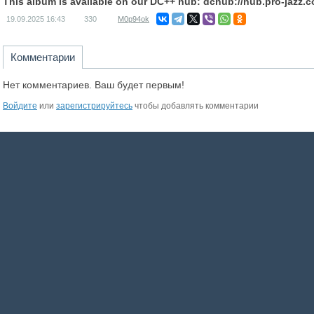
This album is available on our DC++ hub: dchub://hub.pro-jazz.
19.09.2025
16:43
330
M0p94ok
Комментарии
Нет комментариев. Ваш будет первым!
Войдите
или
зарегистрируйтесь
чтобы добавлять комментарии