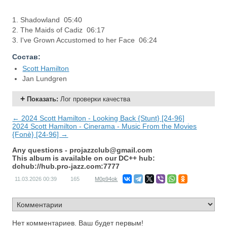
1. Shadowland 05:40
2. The Maids of Cadiz 06:17
3. I've Grown Accustomed to her Face 06:24
Состав:
Scott Hamilton
Jan Lundgren
Показать
:
Лог проверки качества
← 2024 Scott Hamilton - Looking Back {Stunt} [24-96]
2024 Scott Hamilton - Cinerama - Music From the Movies
{Fonè} [24-96] →
Any questions -
projazzclub@gmail.com
This album is available on our DC++ hub:
dchub://hub.pro-jazz.com:7777
11.03.2026
00:39
165
M0p94ok
Нет комментариев. Ваш будет первым!