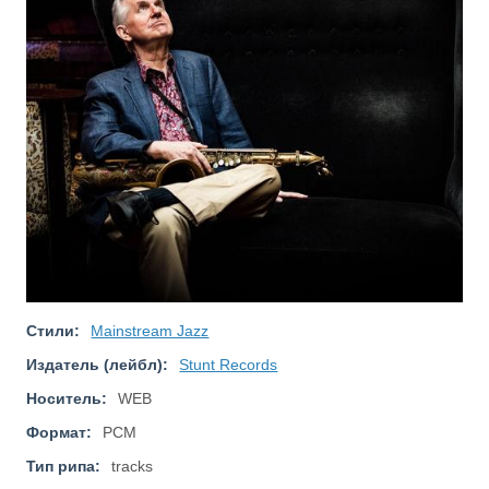
Стили:
Mainstream Jazz
Издатель (лейбл):
Stunt Records
Носитель:
WEB
Формат:
PCM
Тип рипа:
tracks