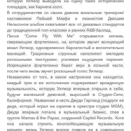
которую Уитмор выводила на сцену таких исторических
площадок, как Карнеги-холл.
В сотрудничестве со своим давним вокальным тренером/
наставником Пейшей Макфи и пианистом Джошем
Нельсоном альбом охватывает все: от джазовых стандартов
до традиционной поп-классики и ранних R&B-баллад.
Песня "Come Fly With Me" открывается мягким,
сверкающим фортепиано, на котором звучит волнующий
вокал Уитмор, одновременно бархатистый и восхитительно
манящий. Грациозные струнные наполняют мелодию
роскошными текстурами, усиливая ощущение парения.
Искрящееся фортепиано берет верх в сольной части,
после чего вновь звучит роскошный голос Уитмор.
Независимо от того, в каком настроении она находится,
каждый трек в ее исполнении подчеркивает врожденную
музыкальность, которую Уитмор впервые открыла в себе,
будучи маленькой девочкой, выросшей в Студио-Сити,
Калифорния. Названная в честь Джуди Гарланд (подруги ее
деда, который играл на скрипке в оркестре студии MGM),
Джуди впервые попала в музыкальный бизнес, спев в
группе Mamas & the Papas, созданной Capitol Records. Хотя
она начала строить многообещающую музыкальную
карьеру, жизнь Уитмор вскоре повела ее в совершенно