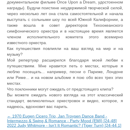
документальном фильме Once Upon a Dream, удостоенном
награды). Будучи поистине неудержимой творческой силой,
через несколько лет она стала самостоятельной и начала
выступать с сольными шоу по всей Южной Калифорнии, а
также вошла в совет директоров Тихоокеанского
симфонического оркестра и в настоящее время является
членом исполнительного комитета этого всемирно
известного оркестра.
Как путешествия повлияли на ваш взгляд на мир и на
музыку?
Мой репертуар расширился благодаря моей любви к
путешествиям. Мне нравится петь о местах, которые я
люблю посещать... например, песни о Париже, Лондоне
или Риме... и на новом альбоме я пою обо всех трех этих
местах.
Что поклонники могут ожидать от предстоящего клипа?
Вы можете ожидать нового взгляда на этот классический
стандарт, великолепных оркестровок и видео, которое, я
надеюсь, вдохновит вас парить.
← 1970 Eugen Cicero Trio, Jan Troysen Dance Band -
Intermezzo & Swing & Romance - Party Mood {EMI} [24-48]
2022 Judy Whitmore - Isn't It Romantic? {Tiger Turn} [24-44.1]