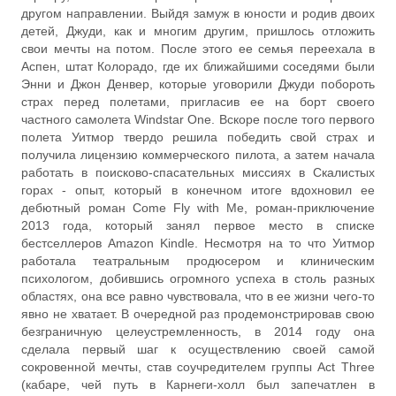
другом направлении. Выйдя замуж в юности и родив двоих
детей, Джуди, как и многим другим, пришлось отложить
свои мечты на потом. После этого ее семья переехала в
Аспен, штат Колорадо, где их ближайшими соседями были
Энни и Джон Денвер, которые уговорили Джуди побороть
страх перед полетами, пригласив ее на борт своего
частного самолета Windstar One. Вскоре после того первого
полета Уитмор твердо решила победить свой страх и
получила лицензию коммерческого пилота, а затем начала
работать в поисково-спасательных миссиях в Скалистых
горах - опыт, который в конечном итоге вдохновил ее
дебютный роман Come Fly with Me, роман-приключение
2013 года, который занял первое место в списке
бестселлеров Amazon Kindle. Несмотря на то что Уитмор
работала театральным продюсером и клиническим
психологом, добившись огромного успеха в столь разных
областях, она все равно чувствовала, что в ее жизни чего-то
явно не хватает. В очередной раз продемонстрировав свою
безграничную целеустремленность, в 2014 году она
сделала первый шаг к осуществлению своей самой
сокровенной мечты, став соучредителем группы Act Three
(кабаре, чей путь в Карнеги-холл был запечатлен в