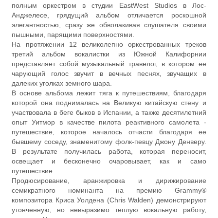
полным оркестром в студии EastWest Studios в Лос-
Анджелесе, грядущий альбом отличается роскошной
элегантностью, сразу же обволакивая слушателя своими
пышными, парящими поверхностями.
На протяжении 12 великолепно оркестрованных треков
третий альбом вокалистки из Южной Калифорнии
представляет собой музыкальный травелог, в котором ее
чарующий голос звучит в вечных песнях, звучащих в
далеких уголках земного шара.
В основе альбома лежит тяга к путешествиям, благодаря
которой она поднималась на Великую китайскую стену и
участвовала в беге быков в Испании, а также десятилетний
опыт Уитмор в качестве пилота реактивного самолета -
путешествие, которое началось отчасти благодаря ее
бывшему соседу, знаменитому фолк-певцу Джону Денверу.
В результате получилась работа, которая переносит,
освещает и бесконечно очаровывает, как и само
путешествие.
Продюсирование, аранжировка и дирижирование
семикратного номинанта на премию Grammy®
композитора Криса Уолдена (Chris Walden) демонстрируют
утонченную, но невыразимо теплую вокальную работу,