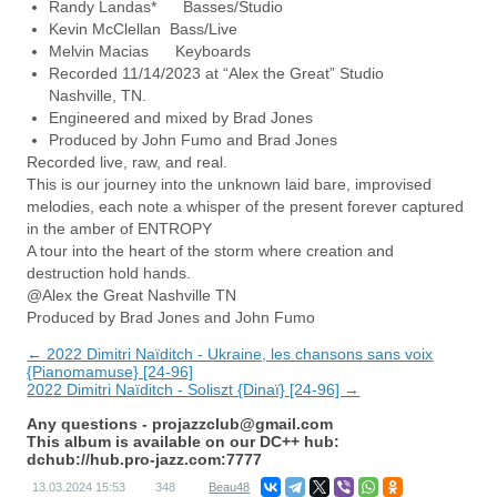
Randy Landas* Basses/Studio
Kevin McClellan Bass/Live
Melvin Macias Keyboards
Recorded 11/14/2023 at “Alex the Great” Studio
Nashville, TN.
Engineered and mixed by Brad Jones
Produced by John Fumo and Brad Jones
Recorded live, raw, and real.
This is our journey into the unknown laid bare, improvised
melodies, each note a whisper of the present forever captured
in the amber of ENTROPY
A tour into the heart of the storm where creation and
destruction hold hands.
@Alex the Great Nashville TN
Produced by Brad Jones and John Fumo
← 2022 Dimitri Naïditch - Ukraine, les chansons sans voix
{Pianomamuse} [24-96]
2022 Dimitri Naïditch - Soliszt {Dinaï} [24-96] →
Any questions -
projazzclub@gmail.com
This album is available on our DC++ hub:
dchub://hub.pro-jazz.com:7777
13.03.2024
15:53
348
Beau48