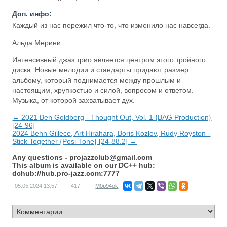
Доп. инфо:
Каждый из нас пережил что-то, что изменило нас навсегда.
Альда Мерини
Интенсивный джаз трио является центром этого тройного
диска. Новые мелодии и стандарты придают размер
альбому, который поднимается между прошлым и
настоящим, хрупкостью и силой, вопросом и ответом.
Музыка, от которой захватывает дух.
← 2021 Ben Goldberg - Thought Out, Vol. 1 {BAG Production}
[24-96]
2024 Behn Gillece, Art Hirahara, Boris Kozlov, Rudy Royston -
Stick Together {Posi-Tone} [24-88.2] →
Any questions -
projazzclub@gmail.com
This album is available on our DC++ hub:
dchub://hub.pro-jazz.com:7777
05.05.2024
13:57
417
M0p94ok