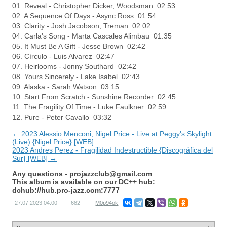
01. Reveal - Christopher Dicker, Woodsman 02:53
02. A Sequence Of Days - Async Ross 01:54
03. Clarity - Josh Jacobson, Treman 02:02
04. Carla's Song - Marta Cascales Alimbau 01:35
05. It Must Be A Gift - Jesse Brown 02:42
06. Círculo - Luis Alvarez 02:47
07. Heirlooms - Jonny Southard 02:42
08. Yours Sincerely - Lake Isabel 02:43
09. Alaska - Sarah Watson 03:15
10. Start From Scratch - Sunshine Recorder 02:45
11. The Fragility Of Time - Luke Faulkner 02:59
12. Pure - Peter Cavallo 03:32
← 2023 Alessio Menconi, Nigel Price - Live at Peggy's Skylight
(Live) {Nigel Price} [WEB]
2023 Andres Perez - Fragilidad Indestructible {Discográfica del
Sur} [WEB] →
Any questions -
projazzclub@gmail.com
This album is available on our DC++ hub:
dchub://hub.pro-jazz.com:7777
27.07.2023
04:00
682
M0p94ok