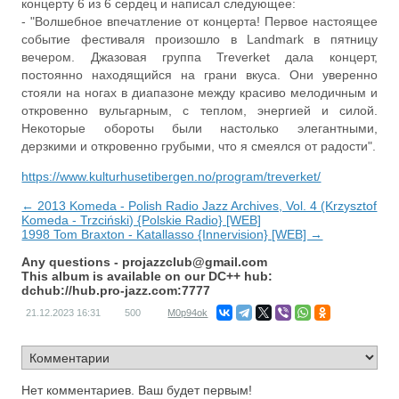
концерту 6 из 6 сердец и написал следующее:
- "Волшебное впечатление от концерта! Первое настоящее
событие фестиваля произошло в Landmark в пятницу
вечером. Джазовая группа Treverket дала концерт,
постоянно находящийся на грани вкуса. Они уверенно
стояли на ногах в диапазоне между красиво мелодичным и
откровенно вульгарным, с теплом, энергией и силой.
Некоторые обороты были настолько элегантными,
дерзкими и откровенно грубыми, что я смеялся от радости".
https://www.kulturhusetibergen.no/program/treverket/
← 2013 Komeda - Polish Radio Jazz Archives, Vol. 4 (Krzysztof
Komeda - Trzciński) {Polskie Radio} [WEB]
1998 Tom Braxton - Katallasso {Innervision} [WEB] →
Any questions -
projazzclub@gmail.com
This album is available on our DC++ hub:
dchub://hub.pro-jazz.com:7777
21.12.2023
16:31
500
M0p94ok
Нет комментариев. Ваш будет первым!