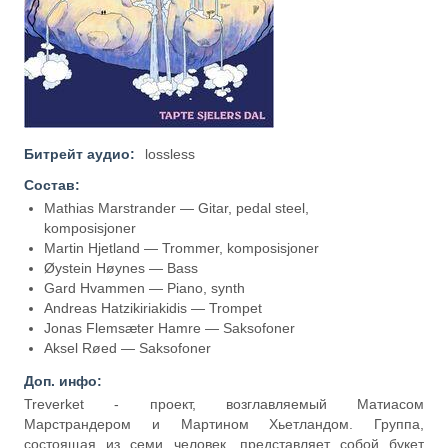
Битрейт аудио:
lossless
Состав:
Mathias Marstrander — Gitar, pedal steel,
komposisjoner
Martin Hjetland — Trommer, komposisjoner
Øystein Høynes — Bass
Gard Hvammen — Piano, synth
Andreas Hatzikiriakidis — Trompet
Jonas Flemsæter Hamre — Saksofoner
Aksel Røed — Saksofoner
Доп. инфо:
Treverket - проект, возглавляемый Матиасом
Марстрандером и Мартином Хьетландом. Группа,
состоящая из семи человек, представляет собой букет