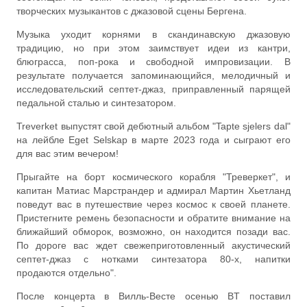
творческих музыкантов с джазовой сцены Бергена.
Музыка уходит корнями в скандинавскую джазовую
традицию, но при этом заимствует идеи из кантри,
блюграсса, поп-рока и свободной импровизации. В
результате получается запоминающийся, мелодичный и
исследовательский септет-джаз, приправленный парящей
педальной сталью и синтезатором.
Treverket выпустят свой дебютный альбом "Tapte sjelers dal"
на лейбле Eget Selskap в марте 2023 года и сыграют его
для вас этим вечером!
Прыгайте на борт космического корабля "Треверкет", и
капитан Матиас Марстрандер и адмирал Мартин Хьетланд
поведут вас в путешествие через космос к своей планете.
Пристегните ремень безопасности и обратите внимание на
ближайший обморок, возможно, он находится позади вас.
По дороге вас ждет свежеприготовленный акустический
септет-джаз с нотками синтезатора 80-х, напитки
продаются отдельно".
После концерта в Вилль-Весте осенью BT поставил