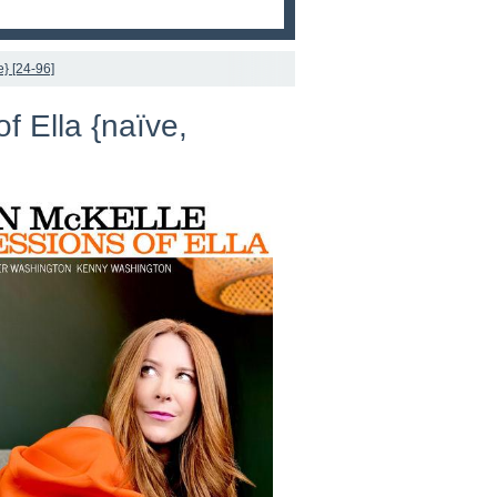
} [24-96]
f Ella {naïve,