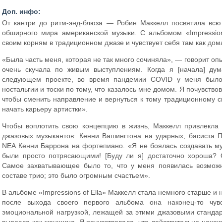
Доп. инфо:
От кантри до ритм-энд-блюза — Робин Маккелл посвятила всю
обширного мира американской музыки. С альбомом «Impression
своим корням в традиционном джазе и чувствует себя там как дом
«Была часть меня, которая не так много сочиняла», — говорит опы
очень скучала по живым выступлениям. Когда я [начала] дум
следующем проекте, во время пандемии COVID у меня было 
ностальгии и тоски по тому, что казалось мне домом. Я почувство
чтобы сменить направление и вернуться к тому традиционному св
начать карьеру артистки».
Чтобы воплотить свою концепцию в жизнь, Маккелл привлекла
джазовых музыкантов: Кенни Вашингтона на ударных, басиста 
NEA Кенни Баррона на фортепиано. «Я не боялась создавать му
были просто потрясающими! [Буду ли я] достаточно хороша
Самое захватывающее было то, что у меня появилась возможн
составе трио; это было огромным счастьем».
В альбоме «Impressions of Ella» Маккелл стала немного старше и 
после выхода своего первого альбома она наконец-то чувс
эмоциональной нагрузкой, лежащей за этими джазовыми стандар