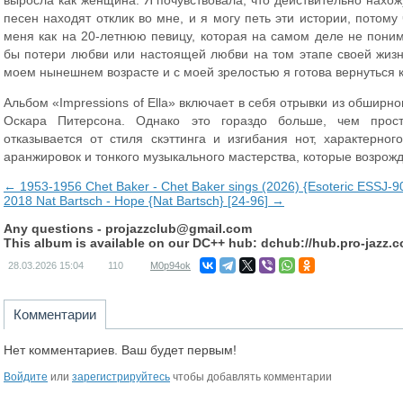
выросла как женщина. Я почувствовала, что действительно нахожу
песен находят отклик во мне, и я могу петь эти истории, потому
меня как на 20-летнюю певицу, которая на самом деле не пони
бы потери любви или настоящей любви на том этапе своей жизни
моем нынешнем возрасте и с моей зрелостью я готова вернуться к
Альбом «Impressions of Ella» включает в себя отрывки из обширног
Оскара Питерсона. Однако это гораздо больше, чем прост
отказывается от стиля скэттинга и изгибания нот, характерно
аранжировок и тонкого музыкального мастерства, которые возрож
← 1953-1956 Chet Baker - Chet Baker sings (2026) {Esoteric ESSJ-
2018 Nat Bartsch - Hope {Nat Bartsch} [24-96] →
Any questions -
projazzclub@gmail.com
This album is available on our DC++ hub: dchub://hub.pro-jazz.
28.03.2026
15:04
110
M0p94ok
Комментарии
Нет комментариев. Ваш будет первым!
Войдите
или
зарегистрируйтесь
чтобы добавлять комментарии