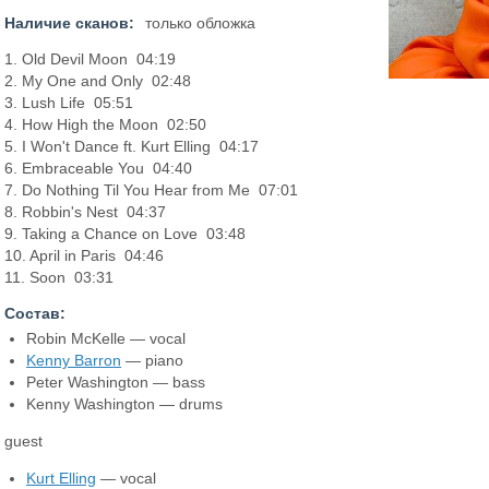
Наличие сканов:
только обложка
1. Old Devil Moon 04:19
2. My One and Only 02:48
3. Lush Life 05:51
4. How High the Moon 02:50
5. I Won't Dance ft. Kurt Elling 04:17
6. Embraceable You 04:40
7. Do Nothing Til You Hear from Me 07:01
8. Robbin's Nest 04:37
9. Taking a Chance on Love 03:48
10. April in Paris 04:46
11. Soon 03:31
Состав:
Robin McKelle — vocal
Kenny Barron
— piano
Peter Washington — bass
Kenny Washington — drums
guest
Kurt Elling
— vocal