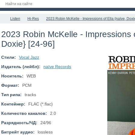
Listen
Hi-Res
2023 Robin McKelle - Impressions of Ella {naïve, Doxie
2023 Robin McKelle - Impressions o
Doxie} [24-96]
Стили:
Vocal Jazz
Издатель (лейбл):
naïve Records
Носитель:
WEB
Формат:
PCM
Тип рипа:
tracks
Контейнер:
FLAC (*.flac)
Количество каналов:
2.0
Разрядность/ЧД:
24/96
Битрейт аудио:
lossless