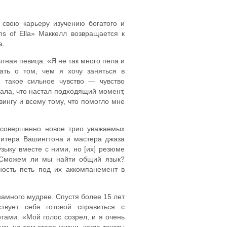
 свою карьеру изучению богатого и
s of Ella» Маккелл возвращается к
а.
тная певица. «Я не так много пела и
ать о том, чем я хочу заняться в
такое сильное чувство — чувство
вала, что настал подходящий момент,
ингу и всему тому, что помогло мне
 совершенно новое трио уважаемых
Питера Вашингтона и мастера джаза
зыку вместе с ними, но [их] резюме
? Сможем ли мы найти общий язык?
ость петь под их аккомпанемент в
намного мудрее. Спустя более 15 лет
твует себя готовой справиться с
тами. «Мой голос созрел, и я очень