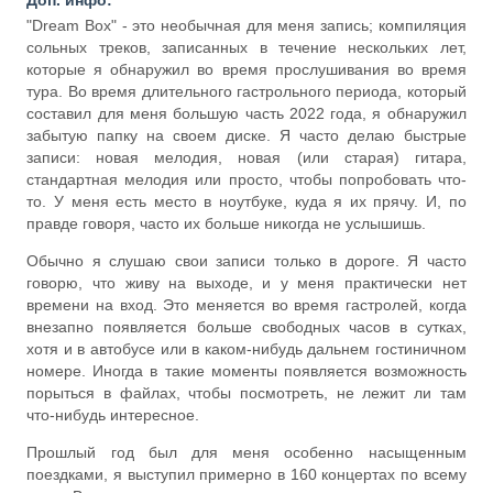
Доп. инфо:
"Dream Box" - это необычная для меня запись; компиляция
сольных треков, записанных в течение нескольких лет,
которые я обнаружил во время прослушивания во время
тура. Во время длительного гастрольного периода, который
составил для меня большую часть 2022 года, я обнаружил
забытую папку на своем диске. Я часто делаю быстрые
записи: новая мелодия, новая (или старая) гитара,
стандартная мелодия или просто, чтобы попробовать что-
то. У меня есть место в ноутбуке, куда я их прячу. И, по
правде говоря, часто их больше никогда не услышишь.
Обычно я слушаю свои записи только в дороге. Я часто
говорю, что живу на выходе, и у меня практически нет
времени на вход. Это меняется во время гастролей, когда
внезапно появляется больше свободных часов в сутках,
хотя и в автобусе или в каком-нибудь дальнем гостиничном
номере. Иногда в такие моменты появляется возможность
порыться в файлах, чтобы посмотреть, не лежит ли там
что-нибудь интересное.
Прошлый год был для меня особенно насыщенным
поездками, я выступил примерно в 160 концертах по всему