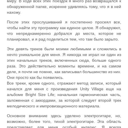
миру. В ходе всех этих поездок я много раз возвращался к
обнаруженной папке, искренне удивляясь тому, что я в ней
нахожу.
После этих прослушиваний я постепенно просеял все,
чтобы найти эту программу как единое целое. Я обнаружил,
что непреднамеренно добрался до места, которое не
планировал, и я рад поделиться тем, что там было зарыто.
Эти девять треков были моими любимыми и сложились в
нечто уникальное для меня. Я никогда не играл ни один из
этих начальных треков, включенных сюда, больше одного
раза. Это действительно моменты времени, и на самом
деле, я почти не помню, как записывал большинство из них.
Они просто как бы появились.
Все треки, кроме одного, отражают метод записи, который
начался для меня с произведения Unity Village еще на
альбоме Bright Size Life; начальная гармоническая часть,
заложенная с аккордами, за которой следует второй трек
мелодического и импровизационного материала.
Основное внимание здесь уделено электрогитаре, но,
возможно, более того, тихой электрогитаре. Эта область
представляет для меня особый интерес. Я всегда