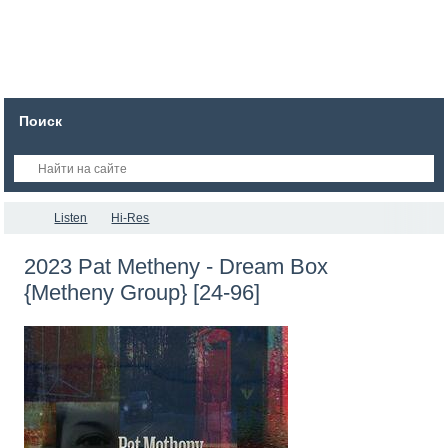
Поиск
Listen
Hi-Res
2023 Pat Metheny - Dream Box
{Metheny Group} [24-96]