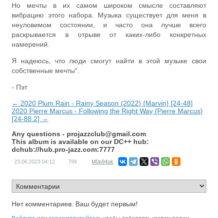
Но мечты в их самом широком смысле составляют
вибрацию этого набора. Музыка существует для меня в
неуловимом состоянии, и часто она лучше всего
раскрывается в отрыве от каких-либо конкретных
намерений.
Я надеюсь, что люди смогут найти в этой музыке свои
собственные мечты".
- Пэт
← 2020 Plum Rain - Rainy Season (2022) {Marvin} [24-48]
2020 Pierre Marcus - Following the Right Way {Pierre Marcus}
[24-88.2] →
Any questions -
projazzclub@gmail.com
This album is available on our DC++ hub:
dchub://hub.pro-jazz.com:7777
23.06.2023
04:12
799
M0p94ok
Нет комментариев. Ваш будет первым!