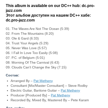
This album is available on our DC++ hub: dc.pro-
jazz.com
Этот альбом доступен на нашем DC++ хабе:
dc.pro-jazz.com
01. The Waves Are Not The Ocean (5:39)
02. From The Mountains (8:20)
03. Ole & Gard (6:33)
04. Trust Your Angels (5:29)
05. Never Was Love (5:57)
06. I Fall In Love Too Easily (5:08)
07. P.C. of Belgium (5:01)
08. Morning Of The Carnival (6:43)
09. Clouds Can't Change the Sky (7:15)
Состав:
Arranged By –
Pat Metheny
Consultant [Mix/Master Consultant] – Steve Rodby
Electric Guitar, Baritone Guitar –
Pat Metheny
Producer [Produced By] –
Pat Metheny
Recorded By, Mixed By, Mastered By – Pete Karam