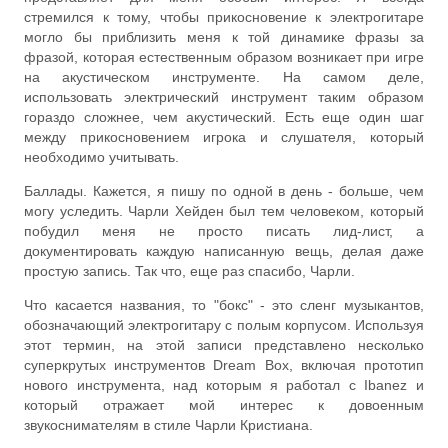
стремился к тому, чтобы прикосновение к электрогитаре
могло бы приблизить меня к той динамике фразы за
фразой, которая естественным образом возникает при игре
на акустическом инструменте. На самом деле,
использовать электрический инструмент таким образом
гораздо сложнее, чем акустический. Есть еще один шаг
между прикосновением игрока и слушателя, который
необходимо учитывать.
Баллады. Кажется, я пишу по одной в день - больше, чем
могу уследить. Чарли Хейден был тем человеком, который
побудил меня не просто писать лид-лист, а
документировать каждую написанную вещь, делая даже
простую запись. Так что, еще раз спасибо, Чарли.
Что касается названия, то "бокс" - это сленг музыкантов,
обозначающий электрогитару с полым корпусом. Используя
этот термин, на этой записи представлено несколько
суперкрутых инструментов Dream Box, включая прототип
нового инструмента, над которым я работал с Ibanez и
который отражает мой интерес к довоенным
звукоснимателям в стиле Чарли Кристиана.