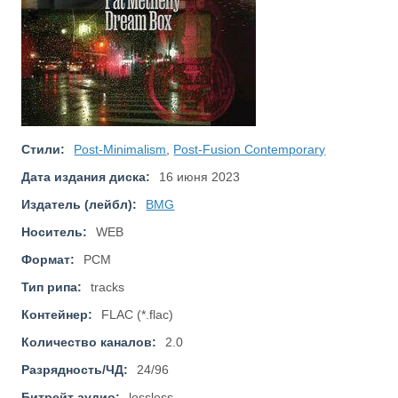
Стили:
Post-Minimalism
,
Post-Fusion Contemporary
Дата издания диска:
16 июня 2023
Издатель (лейбл):
BMG
Носитель:
WEB
Формат:
PCM
Тип рипа:
tracks
Контейнер:
FLAC (*.flac)
Количество каналов:
2.0
Разрядность/ЧД:
24/96
Битрейт аудио:
lossless