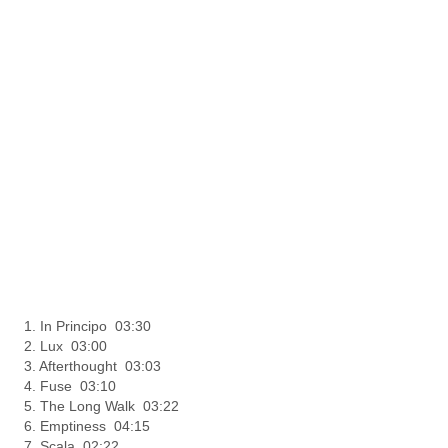
1. In Principo 03:30
2. Lux 03:00
3. Afterthought 03:03
4. Fuse 03:10
5. The Long Walk 03:22
6. Emptiness 04:15
7. Scala 02:22