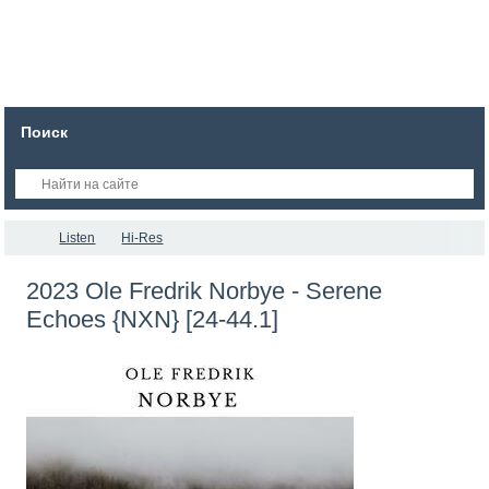
Поиск
Listen
Hi-Res
2023 Ole Fredrik Norbye - Serene
Echoes {NXN} [24-44.1]