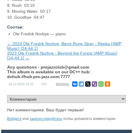
8. Rush 03:10
9. Moving Water 03:17
10. Goodbye 04:47
Состав:
Ole Fredrik Norbye — piano
← 2024 Ole Fredrik Norbye, Bernt Rune Stray - Repka {AMP
Music} [24-44.1]
2023 Ole Fredrik Norbye - Beyond the Forest {AMP Music}
[24-44.1] →
Any questions -
projazzclub@gmail.com
This album is available on our DC++ hub:
dchub://hub.pro-jazz.com:7777
16.12.2024
14:31
207
M0p94ok
Нет комментариев. Ваш будет первым!
Войдите
или
зарегистрируйтесь
чтобы добавлять комментарии