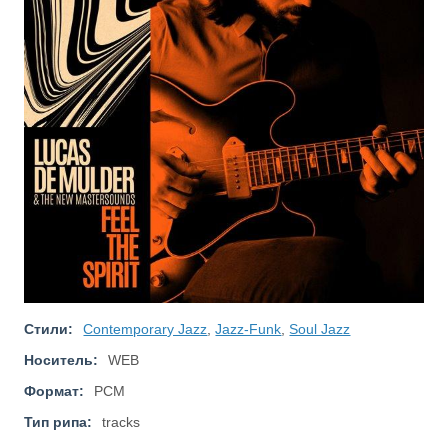
Стили:
Contemporary Jazz
,
Jazz-Funk
,
Soul Jazz
Носитель:
WEB
Формат:
PCM
Тип рипа:
tracks