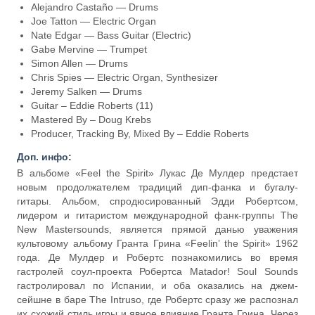
Alejandro Castaño — Drums
Joe Tatton — Electric Organ
Nate Edgar — Bass Guitar (Electric)
Gabe Mervine — Trumpet
Simon Allen — Drums
Chris Spies — Electric Organ, Synthesizer
Jeremy Salken — Drums
Guitar – Eddie Roberts (11)
Mastered By – Doug Krebs
Producer, Tracking By, Mixed By – Eddie Roberts
Доп. инфо:
В альбоме «Feel the Spirit» Лукас Де Мулдер предстает
новым продолжателем традиций дип-фанка и бугалу-
гитары. Альбом, спродюсированный Эдди Робертсом,
лидером и гитаристом международной фанк-группы The
New Mastersounds, является прямой данью уважения
культовому альбому Гранта Грина «Feelin’ the Spirit» 1962
года. Де Мулдер и Робертс познакомились во время
гастролей соул-проекта Робертса Matador! Soul Sounds
гастролировал по Испании, и оба оказались на джем-
сейшне в баре The Intruso, где Робертс сразу же распознал
их схожий стиль игры и явное влияние Гранта Грина. Через