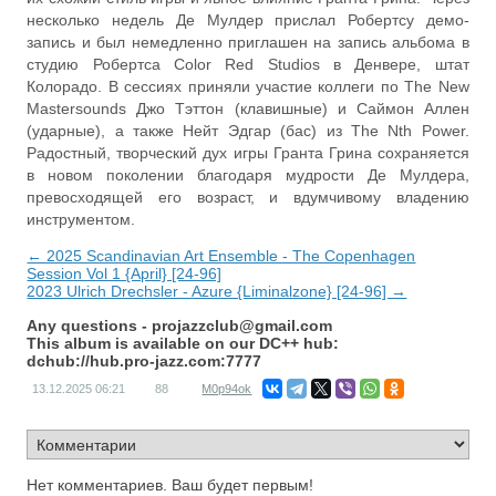
несколько недель Де Мулдер прислал Робертсу демо-
запись и был немедленно приглашен на запись альбома в
студию Робертса Color Red Studios в Денвере, штат
Колорадо. В сессиях приняли участие коллеги по The New
Mastersounds Джо Тэттон (клавишные) и Саймон Аллен
(ударные), а также Нейт Эдгар (бас) из The Nth Power.
Радостный, творческий дух игры Гранта Грина сохраняется
в новом поколении благодаря мудрости Де Мулдера,
превосходящей его возраст, и вдумчивому владению
инструментом.
← 2025 Scandinavian Art Ensemble - The Copenhagen
Session Vol 1 {April} [24-96]
2023 Ulrich Drechsler - Azure {Liminalzone} [24-96] →
Any questions -
projazzclub@gmail.com
This album is available on our DC++ hub:
dchub://hub.pro-jazz.com:7777
13.12.2025
06:21
88
M0p94ok
Нет комментариев. Ваш будет первым!