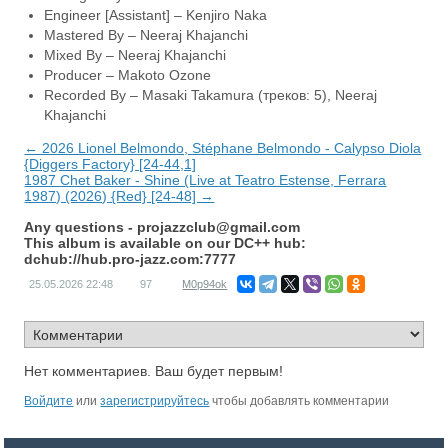
Engineer [Assistant] – Kenjiro Naka
Mastered By – Neeraj Khajanchi
Mixed By – Neeraj Khajanchi
Producer – Makoto Ozone
Recorded By – Masaki Takamura (треков: 5), Neeraj
Khajanchi
← 2026 Lionel Belmondo, Stéphane Belmondo - Calypso Diola
{Diggers Factory} [24-44,1]
1987 Chet Baker - Shine (Live at Teatro Estense, Ferrara
1987) (2026) {Red} [24-48] →
Any questions -
projazzclub@gmail.com
This album is available on our DC++ hub:
dchub://hub.pro-jazz.com:7777
25.05.2026
22:48
97
M0p94ok
Нет комментариев. Ваш будет первым!
Войдите
или
зарегистрируйтесь
чтобы добавлять комментарии