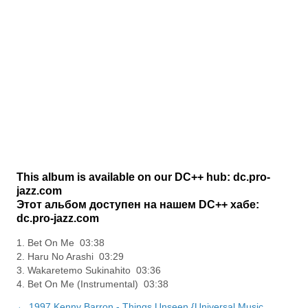
This album is available on our DC++ hub: dc.pro-
jazz.com
Этот альбом доступен на нашем DC++ хабе:
dc.pro-jazz.com
1. Bet On Me 03:38
2. Haru No Arashi 03:29
3. Wakaretemo Sukinahito 03:36
4. Bet On Me (Instrumental) 03:38
← 1997 Kenny Barron - Things Unseen {Universal Music,