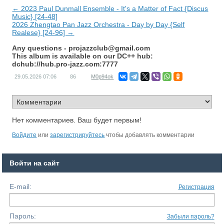
← 2023 Paul Dunmall Ensemble - It's a Matter of Fact {Discus
Music} [24-48]
2026 Zhengtao Pan Jazz Orchestra - Day by Day {Self
Realese} [24-96] →
Any questions -
projazzclub@gmail.com
This album is available on our DC++ hub:
dchub://hub.pro-jazz.com:7777
29.05.2026
07:06
86
M0p94ok
Нет комментариев. Ваш будет первым!
Войдите
или
зарегистрируйтесь
чтобы добавлять комментарии
Войти на сайт
E-mail:
Регистрация
Пароль:
Забыли пароль?