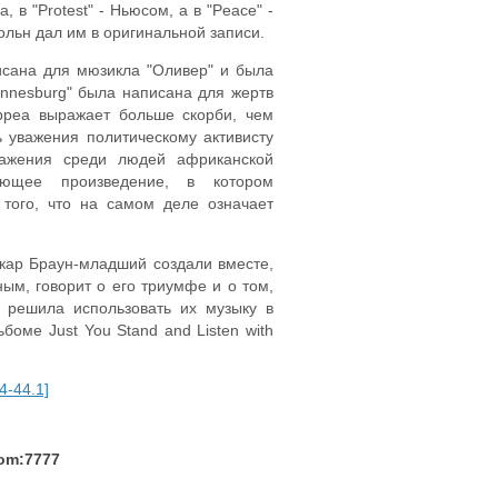
, в "Protest" - Ньюсом, а в "Peace" -
ольн дал им в оригинальной записи.
исана для мюзикла "Оливер" и была
annesburg" была написана для жертв
рреа выражает больше скорби, чем
ь уважения политическому активисту
важения среди людей африканской
ующее произведение, в котором
того, что на самом деле означает
кар Браун-младший создали вместе,
ным, говорит о его триумфе и о том,
 решила использовать их музыку в
оме Just You Stand and Listen with
4-44.1]
com:7777