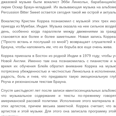
джазовой музыке были вокалист Эбби Линкольн, барабанщик/к
лирик Оскар Браун-младший. Их вызывающая музыка на альбоме 
Percussion Bitter Sweet остается сегодня такой же острой и актуал
Вокалистку Кристин Корреа познакомил с музыкой этих трех ик
приезда из Мумбаи, Индия. Музыка оказала на нее сильное воздей
день, особенно когда параллели между движениями за гражда
становятся все более и более заметными. Новая запись Корреа "
("Просто встань и послушай со мной") возвращает слушателей 
Брауна, чтобы напомнить им, что их борьба все еще очень жива.
Корреа приехала в Бостон из родной Индии в 1979 году, чтобы у
Новой Англии. Именно там она познакомилась с пианистом и 
время их обучения Блейк обратил внимание Корреа на музык
потрясена убежденностью и честностью Линкольна в исполнении,
радость, боль и гнев, что придавало такую эмоциональную гл
Роуча и резонансным текстам Брауна.
Спустя шестьдесят лет после записи квинтэссенциальных альбомо
что музыкальное содержание и тексты по-прежнему говоря
американской расовой политики. Исполнение этого материала в
этих артистов, причем весьма заметной. Корреа считает, что 
артистов и этой музыки. Для этого она записала программу эт