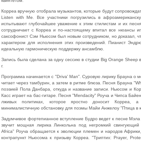
квинтетом.
Корреа вручную отобрала музыкантов, которые будут сопровождат
Listen with Me. Все участники погрузились в афроамериканс
испытывают глубочайшее уважение к этим стилистам и их пес
сотрудничает с Корреа и по-настоящему впитал все нюансы и
саксофонист Сэм Ньюсом был новым сотрудником, но доказал, ч
характером для исполнения этих произведений. Пианист Эндр
идеальную гармоническую поддержку ансамблю.
Запись была сделана за одну сессию в студии Big Orange Sheep 
г.
Программа начинается с "Driva' Man". Суровую лирику Брауна о 
читает через тамбурин, а затем в ритме блюза. Песня Брауна "W
поэзией Пола Данбара, откуда и название записи. Ньюсом и Ко
Касс играет на бас-гитаре. Песня "Mendacity" Роуча и Чипса Бай
лживых политиках, которое яростно доносит Корреа, а
минималистичную обстановку для поэмы Майи Анжелоу "Птица в к
Задумчивое фортепианное вступление Будро ведет к песне Мэла У
звучит мощная лирика Линкольна под негромкий свингующий а
Africa" Роуча обращается к эволюции племен и народов Африки
контрапункт Ньюсома к призыву Корреа. "Триптих: Prayer, Prote