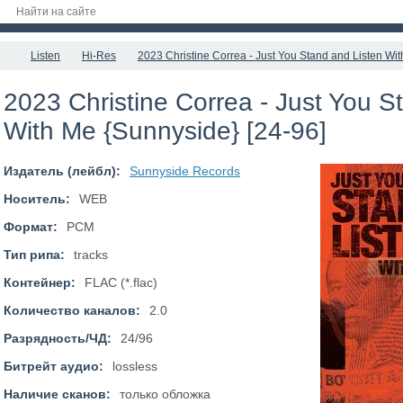
Listen
Hi-Res
2023 Christine Correa - Just You Stand and Listen Wi
2023 Christine Correa - Just You S
With Me {Sunnyside} [24-96]
Издатель (лейбл):
Sunnyside Records
Носитель:
WEB
Формат:
PCM
Тип рипа:
tracks
Контейнер:
FLAC (*.flac)
Количество каналов:
2.0
Разрядность/ЧД:
24/96
Битрейт аудио:
lossless
Наличие сканов:
только обложка