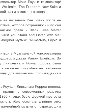
омпозитор Макс Роуч и композитор/
We Insist! The Freedom Now Suite и
ьной, как и в момент выхода.
он ее наставник Ран Блейк после ее
ствие, которое сохранилось и по сей
нские права и Black Lives Matter
Just You Stand and Listen with Me"
к мощной музыке Линкольна, Роуча и
читься в Музыкальной консерватории
мудрецом джаза Раном Блейком. Во
у Линкольна и Роуча. Корреа была
 а также его способностью вызывать
убину драматическим произведениям
в Роуча и Линкольна Корреа поняла,
т правду о современных реалиях
 1960-х годах было формой протеста
важно глубже осознать влияние этих
ой важнейшей музыки с потрясающим