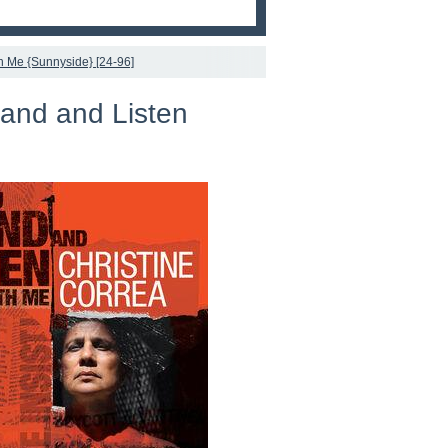
th Me {Sunnyside} [24-96]
tand and Listen