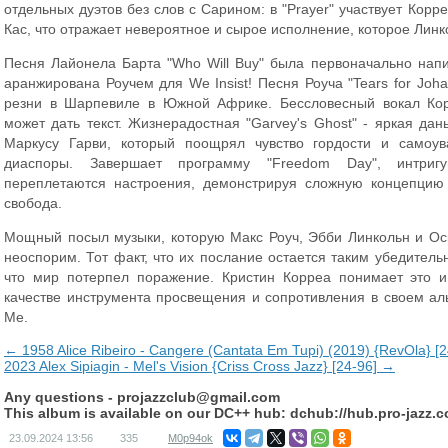
отдельных дуэтов без слов с Сарином: в "Prayer" участвует Корреа
Кас, что отражает невероятное и сырое исполнение, которое Линк
Песня Лайонела Барта "Who Will Buy" была первоначально нап
аранжирована Роучем для We Insist! Песня Роуча "Tears for Joh
резни в Шарпевиле в Южной Африке. Бессловесный вокал Ко
может дать текст. Жизнерадостная "Garvey's Ghost" - яркая дан
Маркусу Гарви, который поощрял чувство гордости и самоу
диаспоры. Завершает программу "Freedom Day", интриг
переплетаются настроения, демонстрируя сложную концепцию 
свобода.
Мощный посыл музыки, которую Макс Роуч, Эбби Линкольн и Ос
неоспорим. Тот факт, что их послание остается таким убедитель
что мир потерпел поражение. Кристин Корреа понимает это и
качестве инструмента просвещения и сопротивления в своем альб
Me.
← 1958 Alice Ribeiro - Cangere (Cantata Em Tupi) (2019) {RevOla} [2
2023 Alex Sipiagin - Mel's Vision {Criss Cross Jazz} [24-96] →
Any questions -
projazzclub@gmail.com
This album is available on our DC++ hub: dchub://hub.pro-jazz.
23.09.2024
13:56
335
M0p94ok