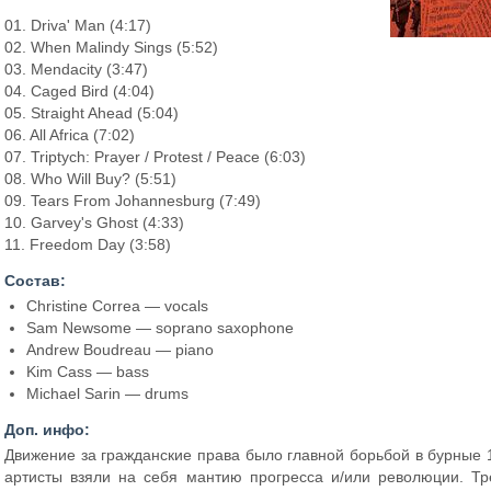
01. Driva' Man (4:17)
02. When Malindy Sings (5:52)
03. Mendacity (3:47)
04. Caged Bird (4:04)
05. Straight Ahead (5:04)
06. All Africa (7:02)
07. Triptych: Prayer / Protest / Peace (6:03)
08. Who Will Buy? (5:51)
09. Tears From Johannesburg (7:49)
10. Garvey's Ghost (4:33)
11. Freedom Day (3:58)
Состав:
Christine Correa — vocals
Sam Newsome — soprano saxophone
Andrew Boudreau — piano
Kim Cass — bass
Michael Sarin — drums
Доп. инфо:
Движение за гражданские права было главной борьбой в бурные 1
артисты взяли на себя мантию прогресса и/или революции. Т