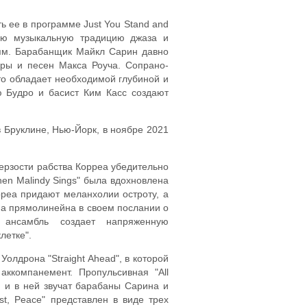
ь ее в программе Just You Stand and
кую музыкальную традицию джаза и
ням. Барабанщик Майкл Сарин давно
гры и песен Макса Роуча. Сопрано-
то обладает необходимой глубиной и
ю Будро и басист Ким Касс создают
в Бруклине, Нью-Йорк, в ноябре 2021
мерзости рабства Корреа убедительно
hen Malindy Sings" была вдохновлена
рреа придают меланхолии остроту, а
ена прямолинейна в своем послании о
 ансамбль создает напряженную
летке".
олдрона "Straight Ahead", в которой
ккомпанемент. Пропульсивная "All
, и в ней звучат барабаны Сарина и
st, Peace" представлен в виде трех