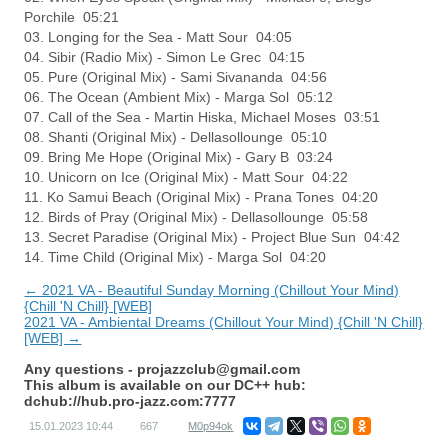
Porchile 05:21
03. Longing for the Sea - Matt Sour 04:05
04. Sibir (Radio Mix) - Simon Le Grec 04:15
05. Pure (Original Mix) - Sami Sivananda 04:56
06. The Ocean (Ambient Mix) - Marga Sol 05:12
07. Call of the Sea - Martin Hiska, Michael Moses 03:51
08. Shanti (Original Mix) - Dellasollounge 05:10
09. Bring Me Hope (Original Mix) - Gary B 03:24
10. Unicorn on Ice (Original Mix) - Matt Sour 04:22
11. Ko Samui Beach (Original Mix) - Prana Tones 04:20
12. Birds of Pray (Original Mix) - Dellasollounge 05:58
13. Secret Paradise (Original Mix) - Project Blue Sun 04:42
14. Time Child (Original Mix) - Marga Sol 04:20
← 2021 VA - Beautiful Sunday Morning (Chillout Your Mind)
{Chill 'N Chill} [WEB]
2021 VA - Ambiental Dreams (Chillout Your Mind) {Chill 'N Chill}
[WEB] →
Any questions -
projazzclub@gmail.com
This album is available on our DC++ hub:
dchub://hub.pro-jazz.com:7777
15.01.2023
10:44
667
M0p94ok