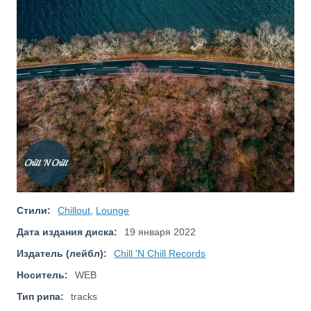
Стили:
Chillout
,
Lounge
Дата издания диска:
19 января 2022
Издатель (лейбл):
Chill 'N Chill Records
Носитель:
WEB
Тип рипа:
tracks