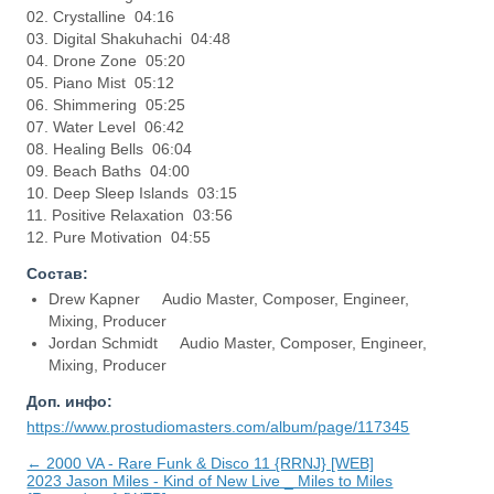
02. Crystalline 04:16
03. Digital Shakuhachi 04:48
04. Drone Zone 05:20
05. Piano Mist 05:12
06. Shimmering 05:25
07. Water Level 06:42
08. Healing Bells 06:04
09. Beach Baths 04:00
10. Deep Sleep Islands 03:15
11. Positive Relaxation 03:56
12. Pure Motivation 04:55
Состав:
Drew Kapner Audio Master, Composer, Engineer,
Mixing, Producer
Jordan Schmidt Audio Master, Composer, Engineer,
Mixing, Producer
Доп. инфо:
https://www.prostudiomasters.com/album/page/117345
← 2000 VA - Rare Funk & Disco 11 {RRNJ} [WEB]
2023 Jason Miles - Kind of New Live _ Miles to Miles