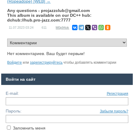
{Ropeadope} [WEB] →
Any questions -
projazzclub@gmail.com
This album is available on our DC++ hub:
dchub://hub.pro-jazz.com:7777
11.07.2023
03:24
611
M0p94ok
Нет комментариев. Ваш будет первым!
Войдите
или
зарегистрируйтесь
чтобы добавлять комментарии
Войти на сайт
E-mail:
Регистрация
Пароль:
Забыли пароль?
Запомнить меня