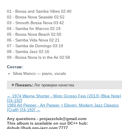
01 - Bossa and Samba Vibes 02:40
02 - Bossa Nova Seaside 02:52
03 - Smooth Bossa Nova 03:42
04 - Samba for Marcos 02:19
05 - Bossa Nova Beach 02:50
06 - Samba Vida Nova 02:21
07 - Samba de Domingo 03:19
08 - Samba Jazz 02:16
09 - Bossa Nova Is in the Air 02:58
Состав:
Silvia Manco — piano, vocals
Показать
:
Лог проверки качества
← 1974 Wayne Shorter - Moto Grosso Feio (2013) {Blue Note}
[24-192]
1960 Art Pepper - Art Pepper + Eleven: Modern Jazz Classics
{Craft} [24-192] →
Any questions -
projazzclub@gmail.com
This album is available on our DC++ hub:
dchub://hub.pro-jazz.com:7777