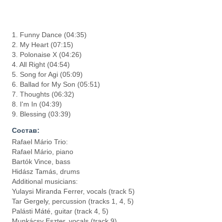
1. Funny Dance (04:35)
2. My Heart (07:15)
3. Polonaise X (04:26)
4. All Right (04:54)
5. Song for Agi (05:09)
6. Ballad for My Son (05:51)
7. Thoughts (06:32)
8. I'm In (04:39)
9. Blessing (03:39)
Состав:
Rafael Mário Trio:
Rafael Mário, piano
Bartók Vince, bass
Hidász Tamás, drums
Additional musicians:
Yulaysi Miranda Ferrer, vocals (track 5)
Tar Gergely, percussion (tracks 1, 4, 5)
Palásti Máté, guitar (track 4, 5)
Munkácsy Eszter, vocals (track 9)