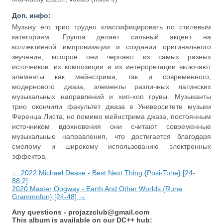
Доп. инфо:
Музыку его трио трудно классифицировать по стилевым
категориям. Группа делает сильный акцент на
коллективной импровизации и создании оригинального
звучания, которое они черпают из самых разных
источников: их композиции и их интерпретации включают
элементы как мейнстрима, так и современного,
модернового джаза, элементы различных латинских
музыкальных направлений и хип-хоп грувы. Музыканты
трио окончили факультет джаза в Университете музыки
Ференца Листа, но помимо мейнстрима джаза, постоянным
источником вдохновения они считают современные
музыкальные направления, что достигается благодаря
смелому и широкому использованию электронных
эффектов.
← 2022 Michael Dease - Best Next Thing {Posi-Tone} [24-
88.2]
2020 Master Oogway - Earth And Other Worlds {Rune
Grammofon} [24-48] →
Any questions -
projazzclub@gmail.com
This album is available on our DC++ hub: