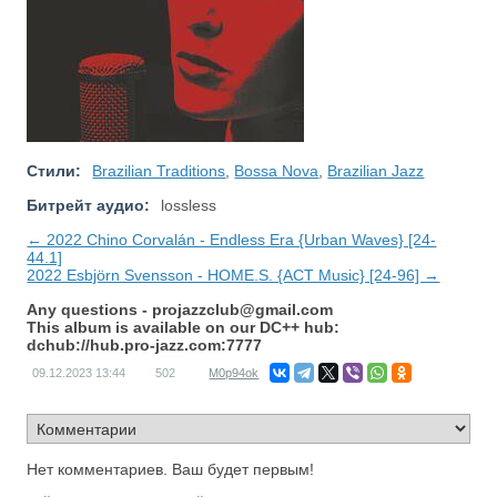
Стили:
Brazilian Traditions
,
Bossa Nova
,
Brazilian Jazz
Битрейт аудио:
lossless
← 2022 Chino Corvalán - Endless Era {Urban Waves} [24-
44.1]
2022 Esbjörn Svensson - HOME.S. {ACT Music} [24-96] →
Any questions -
projazzclub@gmail.com
This album is available on our DC++ hub:
dchub://hub.pro-jazz.com:7777
09.12.2023
13:44
502
M0p94ok
Нет комментариев. Ваш будет первым!