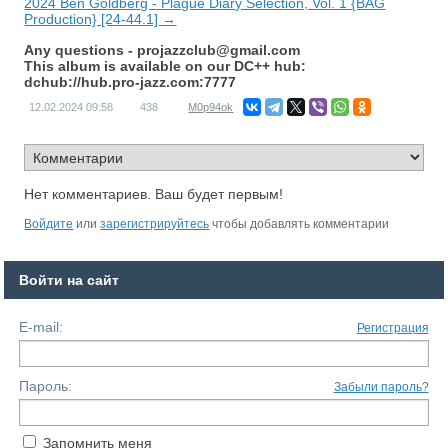
2024 Ben Goldberg - Plague Diary Selection, Vol. 1 {BAG
Production} [24-44.1] →
Any questions -
projazzclub@gmail.com
This album is available on our DC++ hub:
dchub://hub.pro-jazz.com:7777
12.02.2024
09:58
438
M0p94ok
Нет комментариев. Ваш будет первым!
Войдите
или
зарегистрируйтесь
чтобы добавлять комментарии
Войти на сайт
E-mail:
Регистрация
Пароль:
Забыли пароль?
Запомнить меня