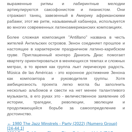
выраженные ритмы и лабиринтные мелодии
артикулируются саксофонистом и пианистом. Они
отражают танец, завезенный в Америку африканскими
рабами; этот же ритм, называемый хабанера, используется
во многих современных латиноамериканских композициях.
Более сложная композиция "Antillano" названа в честь
жителей Антильских островов. Зенон соединяет прошлое и
настоящее в характерном праздничном латино-карибском
груве. Приглашенный конгеро Даниэль Диас помогает
квартету ориентироваться в меняющихся темпах и сложных
метрах, в то время как группа льет лирическую радость.
Música de las Américas - это коронное достижение Зенона
как композитора и руководителя группы. Хотя
амбициозность проекта легко могла бы заполнить
несколько альбомов и свести на нет менее талантливого
музыканта, в его руках это - величественное заявление об
истории, трагедии, революции, эволюции и
продолжающейся борьбе за самоопределение и
достоинство.
← 1980 The Jazz Minstrels - Party (2022) {Numero Group}
[24-44.1]