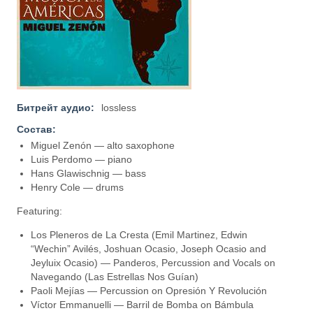
Битрейт аудио:
lossless
Состав:
Miguel Zenón — alto saxophone
Luis Perdomo — piano
Hans Glawischnig — bass
Henry Cole — drums
Featuring:
Los Pleneros de La Cresta (Emil Martinez, Edwin
“Wechin” Avilés, Joshuan Ocasio, Joseph Ocasio and
Jeyluix Ocasio) — Panderos, Percussion and Vocals on
Navegando (Las Estrellas Nos Guían)
Paoli Mejías — Percussion on Opresión Y Revolución
Víctor Emmanuelli — Barril de Bomba on Bámbula