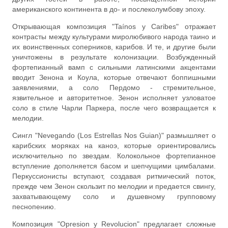
американского континента в до- и послеколумбову эпоху.
Открывающая композиция "Taínos y Caribes" отражает
контрасты между культурами миролюбивого народа таино и
их воинственных соперников, карибов. И те, и другие были
уничтожены в результате колонизации. Возбужденный
фортепианный вамп с сильными латинскими акцентами
вводит Зенона и Коула, которые отвечают боппишными
заявлениями, а соло Пердомо - стремительное,
язвительное и авторитетное. Зенон исполняет узловатое
соло в стиле Чарли Паркера, после чего возвращается к
мелодии.
Сингл "Nevegando (Los Estrellas Nos Guian)" размышляет о
карибских моряках на каноэ, которые ориентировались
исключительно по звездам. Колокольное фортепианное
вступление дополняется басом и шепчущими цимбалами.
Перкуссионисты вступают, создавая ритмический поток,
прежде чем Зенон скользит по мелодии и предается свингу,
захватывающему соло и душевному групповому
песнопению.
Композиция "Opresion y Revolucion" предлагает сложные