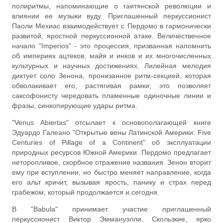
полиритмы, напоминающие о гаитянской революции и
влиянии ее музыки вуду. Приглашенный перкуссионист
Паоли Мехиас взаимодействует с Пердомо в гармонически
развитой, яростной перкуссионной атаке. Величественное
начало "Imperios" - это процессия, призванная напомнить
об империях ацтеков, майя и инков и их многочисленных
культурных и научных достижениях. Лилейная мелодия
диктует соло Зенона, пронизанное ритм-секцией, которая
обволакивает его, растягивая рамки; это позволяет
саксофонисту чередовать пламенные одиночные линии и
фразы, синкопирующие удары ритма.
"Venus Abiertas" отсылает к основополагающей книге
Эдуардо Галеано "Открытые вены Латинской Америки: Five
Centuries of Pillage of a Continent" об эксплуатации
природных ресурсов Южной Америки. Пердомо предлагает
неторопливое, скорбное отражение названия. Зенон вторит
ему при вступлении, но быстро меняет направление, когда
его альт кричит, вызывая ярость, панику и страх перед
грабежом, который продолжается и сегодня.
В "Babula" принимает участие приглашенный
перкуссионист Виктор Эммануэлли. Скользкие, ярко