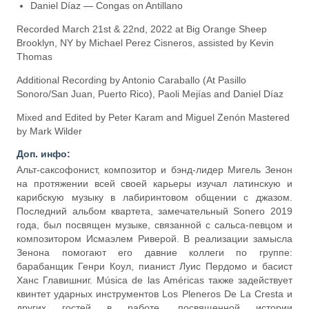
Daniel Díaz — Congas on Antillano
Recorded March 21st & 22nd, 2022 at Big Orange Sheep
Brooklyn, NY by Michael Perez Cisneros, assisted by Kevin
Thomas
Additional Recording by Antonio Caraballo (At Pasillo
Sonoro/San Juan, Puerto Rico), Paoli Mejías and Daniel Díaz
Mixed and Edited by Peter Karam and Miguel Zenón Mastered
by Mark Wilder
Доп. инфо:
Альт-саксофонист, композитор и бэнд-лидер Мигель Зенон
на протяжении всей своей карьеры изучал латинскую и
карибскую музыку в лабиринтовом общении с джазом.
Последний альбом квартета, замечательный Sonero 2019
года, был посвящен музыке, связанной с сальса-певцом и
композитором Исмаэлем Риверой. В реализации замысла
Зенона помогают его давние коллеги по группе:
барабанщик Генри Коул, пианист Луис Пердомо и басист
Ханс Главишниг. Música de las Américas также задействует
квинтет ударных инструментов Los Pleneros De La Cresta и
других гостей в работе, посвященной истории