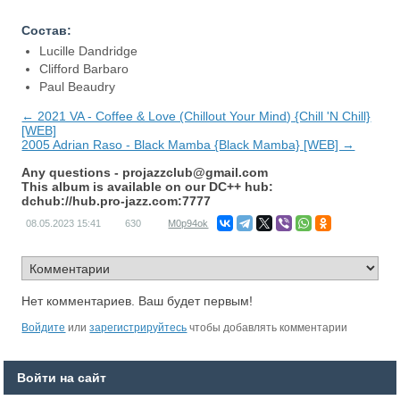
Состав:
Lucille Dandridge
Clifford Barbaro
Paul Beaudry
← 2021 VA - Coffee & Love (Chillout Your Mind) {Chill 'N Chill}
[WEB]
2005 Adrian Raso - Black Mamba {Black Mamba} [WEB] →
Any questions -
projazzclub@gmail.com
This album is available on our DC++ hub:
dchub://hub.pro-jazz.com:7777
08.05.2023
15:41
630
M0p94ok
Нет комментариев. Ваш будет первым!
Войдите
или
зарегистрируйтесь
чтобы добавлять комментарии
Войти на сайт