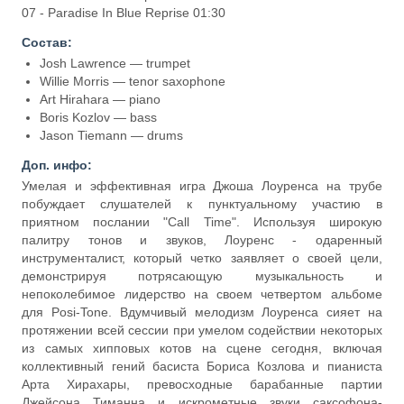
07 - Paradise In Blue Reprise 01:30
Состав:
Josh Lawrence — trumpet
Willie Morris — tenor saxophone
Art Hirahara — piano
Boris Kozlov — bass
Jason Tiemann — drums
Доп. инфо:
Умелая и эффективная игра Джоша Лоуренса на трубе
побуждает слушателей к пунктуальному участию в
приятном послании "Call Time". Используя широкую
палитру тонов и звуков, Лоуренс - одаренный
инструменталист, который четко заявляет о своей цели,
демонстрируя потрясающую музыкальность и
непоколебимое лидерство на своем четвертом альбоме
для Posi-Tone. Вдумчивый мелодизм Лоуренса сияет на
протяжении всей сессии при умелом содействии некоторых
из самых хипповых котов на сцене сегодня, включая
коллективный гений басиста Бориса Козлова и пианиста
Арта Хирахары, превосходные барабанные партии
Джейсона Тиманна и искрометные звуки саксофона-