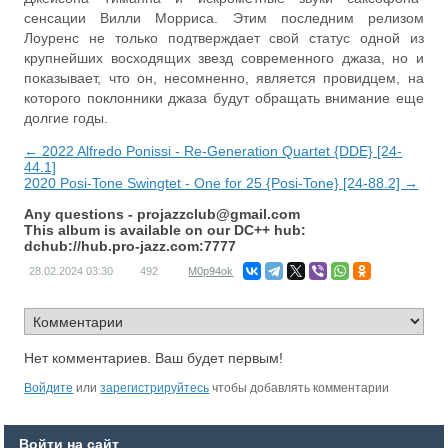
сенсации Вилли Морриса. Этим последним релизом
Лоуренс не только подтверждает свой статус одной из
крупнейших восходящих звезд современного джаза, но и
показывает, что он, несомненно, является провидцем, на
которого поклонники джаза будут обращать внимание еще
долгие годы.
← 2022 Alfredo Ponissi - Re-Generation Quartet {DDE} [24-
44.1]
2020 Posi-Tone Swingtet - One for 25 {Posi-Tone} [24-88.2] →
Any questions -
projazzclub@gmail.com
This album is available on our DC++ hub:
dchub://hub.pro-jazz.com:7777
28.02.2024
03:30
492
M0p94ok
Нет комментариев. Ваш будет первым!
Войдите
или
зарегистрируйтесь
чтобы добавлять комментарии
Войти на сайт