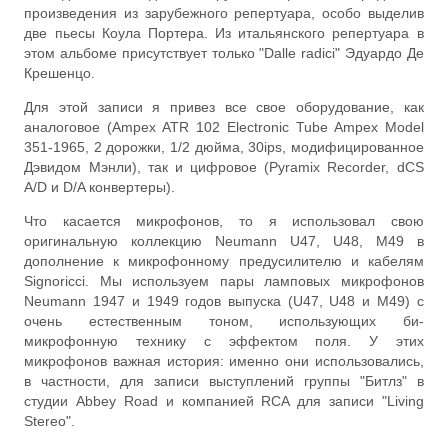
произведения из зарубежного репертуара, особо выделив
две пьесы Коула Портера. Из итальянского репертуара в
этом альбоме присутствует только "Dalle radici" Эдуардо Де
Крешенцо.
Для этой записи я привез все свое оборудование, как
аналоговое (Ampex ATR 102 Electronic Tube Ampex Model
351-1965, 2 дорожки, 1/2 дюйма, 30ips, модифицированное
Дэвидом Мэнли), так и цифровое (Pyramix Recorder, dCS
A/D и D/A конвертеры).
Что касается микрофонов, то я использовал свою
оригинальную коллекцию Neumann U47, U48, M49 в
дополнение к микрофонному предусилителю и кабелям
Signoricci. Мы используем пары ламповых микрофонов
Neumann 1947 и 1949 годов выпуска (U47, U48 и M49) с
очень естественным тоном, использующих би-
микрофонную технику с эффектом поля. У этих
микрофонов важная история: именно они использовались,
в частности, для записи выступлений группы "Битлз" в
студии Abbey Road и компанией RCA для записи "Living
Stereo".