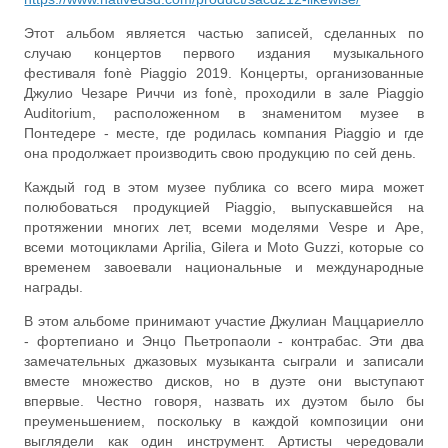
Этот альбом является частью записей, сделанных по
случаю концертов первого издания музыкального
фестиваля fonè Piaggio 2019. Концерты, организованные
Джулио Чезаре Риччи из fonè, проходили в зале Piaggio
Auditorium, расположенном в знаменитом музее в
Понтедере - месте, где родилась компания Piaggio и где
она продолжает производить свою продукцию по сей день.
Каждый год в этом музее публика со всего мира может
полюбоваться продукцией Piaggio, выпускавшейся на
протяжении многих лет, всеми моделями Vespe и Ape,
всеми мотоциклами Aprilia, Gilera и Moto Guzzi, которые со
временем завоевали национальные и международные
награды.
В этом альбоме принимают участие Джулиан Маццариелло
- фортепиано и Энцо Пьетропаоли - контрабас. Эти два
замечательных джазовых музыканта сыграли и записали
вместе множество дисков, но в дуэте они выступают
впервые. Честно говоря, назвать их дуэтом было бы
преуменьшением, поскольку в каждой композиции они
выглядели как один инструмент. Артисты чередовали