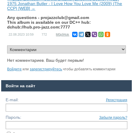
1975 Jonathan Butler - I Love How You Love Me (2009) {The
CCP} [WEB] →
Any questions -
projazzclub@gmail.com
This album is available on our DC++ hub:
dchub://hub.pro-jazz.com:7777
22.08.2023
10:59
772
M0p94ok
Нет комментариев. Ваш будет первым!
Войдите
или
зарегистрируйтесь
чтобы добавлять комментарии
Войти на сайт
E-mail:
Регистрация
Пароль:
Забыли пароль?