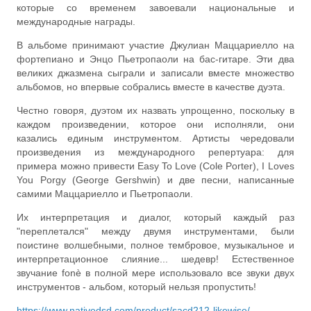
которые со временем завоевали национальные и
международные награды.
В альбоме принимают участие Джулиан Маццариелло на
фортепиано и Энцо Пьетропаоли на бас-гитаре. Эти два
великих джазмена сыграли и записали вместе множество
альбомов, но впервые собрались вместе в качестве дуэта.
Честно говоря, дуэтом их назвать упрощенно, поскольку в
каждом произведении, которое они исполняли, они
казались единым инструментом. Артисты чередовали
произведения из международного репертуара: для
примера можно привести Easy To Love (Cole Porter), I Loves
You Porgy (George Gershwin) и две песни, написанные
самими Маццариелло и Пьетропаоли.
Их интерпретация и диалог, который каждый раз
"переплетался" между двумя инструментами, были
поистине волшебными, полное тембровое, музыкальное и
интерпретационное слияние... шедевр! Естественное
звучание fonè в полной мере использовало все звуки двух
инструментов - альбом, который нельзя пропустить!
https://www.nativedsd.com/product/sacd212-likewise/