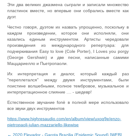
Эти два великих джазмена сыграли и записали множество
пластинок вместе, но впервые они собрались вместе как
дуэт.
Честно говоря, дуэтом их назвать упрощенно, поскольку в
каждом произведении, которое они исполняли, они
казались единым инструментом. Артисты чередовали
произведения из международного репертуара: для
подчеркивания Easy to love (Cole Porter), I Loves you porgy
(George Gershwin) и две песни, написанные самими
Маццариелло и Пьетропаоли.
Их интерпретация и диалог, который каждый раз
"переплетался" между двумя инструментами, были
поистине волшебными, полное тембровое, музыкальное и
интерпретационное слияние .... - шедевр!
Естественное звучание fonè в полной мере использовало
все звуки двух инструментов
https://www.highresaudio.com/en/album/view/uxoq9e/enzo-
pietropaoli-julian-mazzariello-likewise
← 2020 Elevador - Garota Brazilia {Epidemic Sound} [WEB]