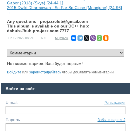
Gabor (2018) {Skye} [24-44.1]
2015 Dwiki Dharmawan - So Far So Close {Moonjune} [24-96]
→
Any questions -
projazzclub@gmail.com
This album is available on our DC++ hub:
dchub://hub.pro-jazz.com:7777
02.12.2022
08:29
659
M0p94ok
Нет комментариев. Ваш будет первым!
Войдите
или
зарегистрируйтесь
чтобы добавлять комментарии
Войти на сайт
E-mail:
Регистрация
Пароль:
Забыли пароль?