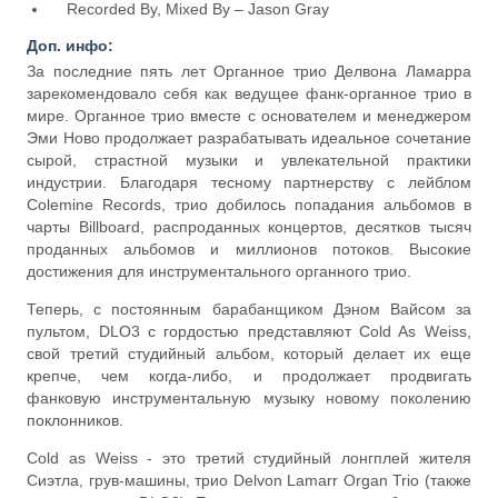
Recorded By, Mixed By – Jason Gray
Доп. инфо:
За последние пять лет Органное трио Делвона Ламарра
зарекомендовало себя как ведущее фанк-органное трио в
мире. Органное трио вместе с основателем и менеджером
Эми Ново продолжает разрабатывать идеальное сочетание
сырой, страстной музыки и увлекательной практики
индустрии. Благодаря тесному партнерству с лейблом
Colemine Records, трио добилось попадания альбомов в
чарты Billboard, распроданных концертов, десятков тысяч
проданных альбомов и миллионов потоков. Высокие
достижения для инструментального органного трио.
Теперь, с постоянным барабанщиком Дэном Вайсом за
пультом, DLO3 с гордостью представляют Cold As Weiss,
свой третий студийный альбом, который делает их еще
крепче, чем когда-либо, и продолжает продвигать
фанковую инструментальную музыку новому поколению
поклонников.
Cold as Weiss - это третий студийный лонгплей жителя
Сиэтла, грув-машины, трио Delvon Lamarr Organ Trio (также