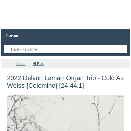
Поиск
Listen
Hi-Res
2022 Delvon Lamarr Organ Trio - Cold As
Weiss {Colemine} [24-44.1]