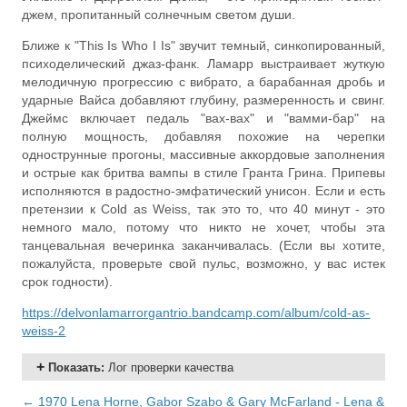
джем, пропитанный солнечным светом души.
Ближе к "This Is Who I Is" звучит темный, синкопированный,
психоделический джаз-фанк. Ламарр выстраивает жуткую
мелодичную прогрессию с вибрато, а барабанная дробь и
ударные Вайса добавляют глубину, размеренность и свинг.
Джеймс включает педаль "вах-вах" и "вамми-бар" на
полную мощность, добавляя похожие на черепки
однострунные прогоны, массивные аккордовые заполнения
и острые как бритва вампы в стиле Гранта Грина. Припевы
исполняются в радостно-эмфатический унисон. Если и есть
претензии к Cold as Weiss, так это то, что 40 минут - это
немного мало, потому что никто не хочет, чтобы эта
танцевальная вечеринка заканчивалась. (Если вы хотите,
пожалуйста, проверьте свой пульс, возможно, у вас истек
срок годности).
https://delvonlamarrorgantrio.bandcamp.com/album/cold-as-
weiss-2
Показать
:
Лог проверки качества
← 1970 Lena Horne, Gabor Szabo & Gary McFarland - Lena &