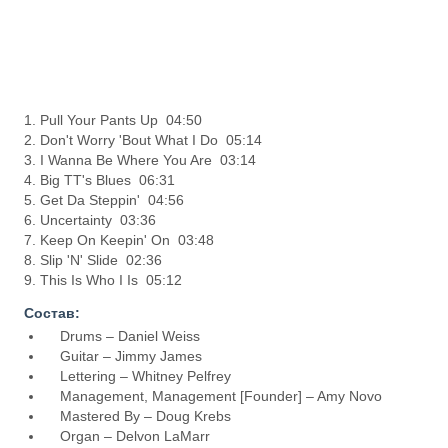
1. Pull Your Pants Up 04:50
2. Don't Worry 'Bout What I Do 05:14
3. I Wanna Be Where You Are 03:14
4. Big TT's Blues 06:31
5. Get Da Steppin' 04:56
6. Uncertainty 03:36
7. Keep On Keepin' On 03:48
8. Slip 'N' Slide 02:36
9. This Is Who I Is 05:12
Состав:
Drums – Daniel Weiss
Guitar – Jimmy James
Lettering – Whitney Pelfrey
Management, Management [Founder] – Amy Novo
Mastered By – Doug Krebs
Organ – Delvon LaMarr