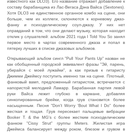
известного как DLO3). Его название отражает добавление к
составу барабанщика из Лас-Вегаса Дэна Вайса (Sextones).
Хотя DLO3 не единственное органное комбо на сцене, они
больше, чем их коллеги, склоняются к корневому джаз-
фанку и психоделическому соул-джазу. У них нет
оправданий в том, что они делают музыку, которая находит
отклик у слушателей: альбом 2021 года I Told You So занял
первое место в чартах современного джаза и попал в
пятерку лучших в списке джазовых альбомов.
Открывающий альбом сингл "Pull Your Pants Up" назван не
как обобщенный городской эквивалент фразы "Эй, парень,
убирайся с моей лужайки", а как призыв к гитаристу
Джимми Джеймсу поступить именно так на сцене. Плотный,
фанковый вамп, предложенный гитаристом, встречается с
напористой мелодией Ламарр. Барабанная партия левой
руки Вайса лежит глубоко в кармане, добавляя
синкопированные брейки, когда грув становится более
насыщенным. Песня "Don't Worry 'Bout What I Do" более
жесткая и тощая. Грув пересекает пальцевые вибрации
Booker T. & the MG's с более жестким психоделическим
фанком "Cissy Strut" группы Meters. Жилистая игра
Джеймса балансирует между роком, блюзом и грувом в