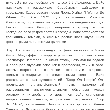
духе JB's на волнообразном пульсе B-3 Ламарра, а Вайс
натягивает и размахивает барабанами, хай-хэтом и
тарелками. Кавер-версия песни Леона Уэйра "I Wanna Be
Where You Are" 1972 года, написанной Майклом
Джексоном, обрамляет мелодию в трансцендентный грув.
Басовая линия Ламарра направляет группу, а его
каскадное соло устремляется к звездам. Вайс встречает его
трещащими томами, а Джеймс расписывает клубящийся
фон острыми лирическими филлами.
"Big TT's Blues" прямо следует за фальшивой книгой брата
Джека Макдаффа. Ламарр перемещается по массивной
клавиатуре Hammond, нажимая стопы, нажимая на педали
и пробирая глубокий блюз как в прогрессии, так и в соло.
Джеймс встречает его с головой, чтобы вступить в ярость,
полную вампиризма, с язвительными соло, а Вайс
раскачивается как сумасшедший. "Keep On Keepin' On"
предлагает латино-фанковый грув, наполненный
разговорными инструментальными обменами между
органом и гитарой, в то время как Вайс становится
направляющим колесом, которое они поворачивают. "Slip
"N' Slide", написанная Вайсом в соавторстве с Джейн
Уильямс и Дарреллом Дюма, - это приподнятый госпел-