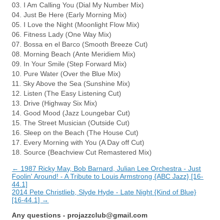
03. I Am Calling You (Dial My Number Mix)
04. Just Be Here (Early Morning Mix)
05. I Love the Night (Moonlight Flow Mix)
06. Fitness Lady (One Way Mix)
07. Bossa en el Barco (Smooth Breeze Cut)
08. Morning Beach (Ante Meridiem Mix)
09. In Your Smile (Step Forward Mix)
10. Pure Water (Over the Blue Mix)
11. Sky Above the Sea (Sunshine Mix)
12. Listen (The Easy Listening Cut)
13. Drive (Highway Six Mix)
14. Good Mood (Jazz Loungebar Cut)
15. The Street Musician (Outside Cut)
16. Sleep on the Beach (The House Cut)
17. Every Morning with You (A Day off Cut)
18. Source (Beachview Cut Remastered Mix)
← 1987 Ricky May, Bob Barnard, Julian Lee Orchestra - Just
Foolin' Around! - A Tribute to Louis Armstrong {ABC Jazz} [16-
44.1]
2014 Pete Christlieb, Slyde Hyde - Late Night {Kind of Blue}
[16-44.1] →
Any questions -
projazzclub@gmail.com