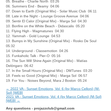
05. Breathe - Charlie North 03:26
06. Summers End - Beamy 04:06
07. Down to Earth (Original Mix) - Solar Music Club 06:11
08. Late in the Night - Lounge Groove Avenue 04:06
09. Sentir El Calor (Original Mix) - Marga Sol 04:30
10. Bonfire on the White Beach - Didascalis 05:20
11. Flying High - Magmatunes 04:30
12. Yammah - Gold Lounge 04:53
13. Bumps in My Sunshine (Original Mix) - Rosko De Soul
05:32
14. Underground - Classemotion 04:26
15. Funkaholic Talk - Pier-O 05:16
16. The Sun Will Shine Again (Original Mix) - Matías
Delóngaro 06:42
17. In the Small Hours (Original Mix) - DMTunes 03:20
18. Feels so Good (Original Mix) - Marga Sol 06:57
19. For You - Noises Beyond, Mara J Boston 05:24
← 2022 VA - Sunset Emotions, Vol. 6 (by Marco Celloni) {M-
Sol} [WEB]
2021 VA - Sunset Emotions, Vol. 4 (by Marco Celloni) {M-Sol}
[WEB] →
Any questions -
projazzclub@gmail.com