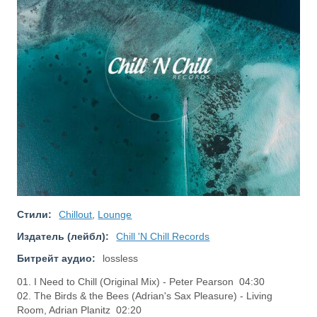
Стили:
Chillout
,
Lounge
Издатель (лейбл):
Chill 'N Chill Records
Битрейт аудио:
lossless
01. I Need to Chill (Original Mix) - Peter Pearson 04:30
02. The Birds & the Bees (Adrian's Sax Pleasure) - Living
Room, Adrian Planitz 02:20