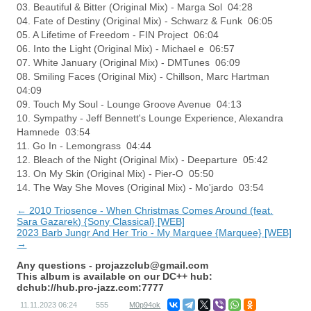
03. Beautiful & Bitter (Original Mix) - Marga Sol 04:28
04. Fate of Destiny (Original Mix) - Schwarz & Funk 06:05
05. A Lifetime of Freedom - FIN Project 06:04
06. Into the Light (Original Mix) - Michael e 06:57
07. White January (Original Mix) - DMTunes 06:09
08. Smiling Faces (Original Mix) - Chillson, Marc Hartman
04:09
09. Touch My Soul - Lounge Groove Avenue 04:13
10. Sympathy - Jeff Bennett's Lounge Experience, Alexandra
Hamnede 03:54
11. Go In - Lemongrass 04:44
12. Bleach of the Night (Original Mix) - Deeparture 05:42
13. On My Skin (Original Mix) - Pier-O 05:50
14. The Way She Moves (Original Mix) - Mo'jardo 03:54
← 2010 Triosence - When Christmas Comes Around (feat.
Sara Gazarek) {Sony Classical} [WEB]
2023 Barb Jungr And Her Trio - My Marquee {Marquee} [WEB]
→
Any questions -
projazzclub@gmail.com
This album is available on our DC++ hub:
dchub://hub.pro-jazz.com:7777
11.11.2023
06:24
555
M0p94ok