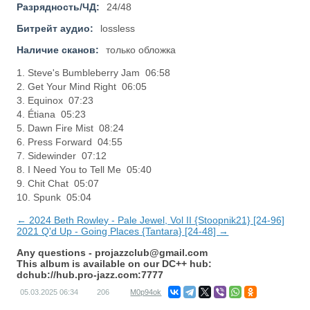
Разрядность/ЧД:
24/48
Битрейт аудио:
lossless
Наличие сканов:
только обложка
1. Steve's Bumbleberry Jam 06:58
2. Get Your Mind Right 06:05
3. Equinox 07:23
4. Étiana 05:23
5. Dawn Fire Mist 08:24
6. Press Forward 04:55
7. Sidewinder 07:12
8. I Need You to Tell Me 05:40
9. Chit Chat 05:07
10. Spunk 05:04
← 2024 Beth Rowley - Pale Jewel, Vol II {Stoopnik21} [24-96]
2021 Q'd Up - Going Places {Tantara} [24-48] →
Any questions -
projazzclub@gmail.com
This album is available on our DC++ hub:
dchub://hub.pro-jazz.com:7777
05.03.2025
06:34
206
M0p94ok