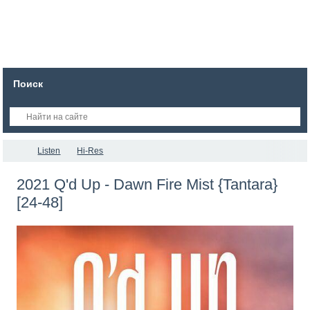
Поиск
Listen
Hi-Res
2021 Q'd Up - Dawn Fire Mist {Tantara}
[24-48]