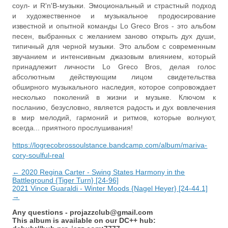
соул- и R'n'B-музыки. Эмоциональный и страстный подход
и художественное и музыкальное продюсирование
известной и опытной команды Lo Greco Bros - это альбом
песен, выбранных с желанием заново открыть дух души,
типичный для черной музыки. Это альбом с современным
звучанием и интенсивным джазовым влиянием, который
принадлежит личности Lo Greco Bros, делая голос
абсолютным действующим лицом свидетельства
обширного музыкального наследия, которое сопровождает
несколько поколений в жизни и музыке. Ключом к
посланию, безусловно, является радость и дух вовлечения
в мир мелодий, гармоний и ритмов, которые волнуют,
всегда... приятного прослушивания!
https://logrecobrossoulstance.bandcamp.com/album/mariva-
cory-soulful-real
← 2020 Regina Carter - Swing States Harmony in the
Battleground {Tiger Turn} [24-96]
2021 Vince Guaraldi - Winter Moods {Nagel Heyer} [24-44.1]
→
Any questions -
projazzclub@gmail.com
This album is available on our DC++ hub: