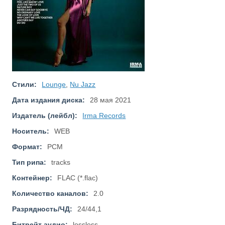
Стили:
Lounge
,
Nu Jazz
Дата издания диска:
28 мая 2021
Издатель (лейбл):
Irma Records
Носитель:
WEB
Формат:
PCM
Тип рипа:
tracks
Контейнер:
FLAC (*.flac)
Количество каналов:
2.0
Разрядность/ЧД:
24/44,1
Битрейт аудио:
lossless