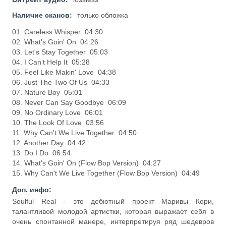
Наличие сканов:
только обложка
01. Careless Whisper 04:30
02. What's Goin' On 04:26
03. Let's Stay Together 05:03
04. I Can't Help It 05:28
05. Feel Like Makin' Love 04:38
06. Just The Two Of Us 04:33
07. Nature Boy 05:01
08. Never Can Say Goodbye 06:09
09. No Ordinary Love 06:01
10. The Look Of Love 03:56
11. Why Can't We Live Together 04:50
12. Another Day 04:42
13. Do I Do 06:54
14. What's Goin' On (Flow Bop Version) 04:27
15. Why Can't We Live Together (Flow Bop Version) 04:49
Доп. инфо:
Soulful Real - это дебютный проект Маривы Кори,
талантливой молодой артистки, которая выражает себя в
очень спонтанной манере, интерпретируя ряд шедевров