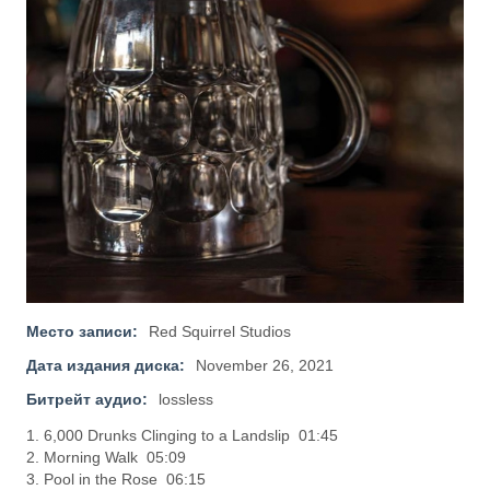
Место записи:
Red Squirrel Studios
Дата издания диска:
November 26, 2021
Битрейт аудио:
lossless
1. 6,000 Drunks Clinging to a Landslip 01:45
2. Morning Walk 05:09
3. Pool in the Rose 06:15