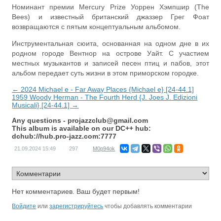
Номинант премии Mercury Prize Уоррен Хэмпшир (The
Bees) и известный британский джаззер Грег Фоат
возвращаются с пятым концептуальным альбомом.
Инструментальная сюита, основанная на одном дне в их
родном городе Вентнор на острове Уайт. С участием
местных музыкантов и записей песен птиц и пабов, этот
альбом передает суть жизни в этом приморском городке.
← 2024 Michael e - Far Away Places {Michael e} [24-44.1]
1959 Woody Herman - The Fourth Herd {J. Joes J. Edizioni
Musicali} [24-44.1] →
Any questions -
projazzclub@gmail.com
This album is available on our DC++ hub:
dchub://hub.pro-jazz.com:7777
21.09.2024
15:49
297
M0p94ok
Нет комментариев. Ваш будет первым!
Войдите
или
зарегистрируйтесь
чтобы добавлять комментарии