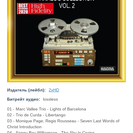
Издатель (лейбл):
2xHD
Битрейт аудио:
lossless
01 - Marc Vallee Trio - Lights of Barcelona
02 - Trio de Curda - Libertango
03 - Monique Page; Regis Rousseau - Seven Last Words of
Christ Introduction
04 - Sonny Boy Williamson - The Sky Is Crying