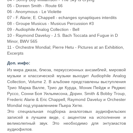
05 - Doreen Smith - Route 66
06 - Anonymous - Le Violette
07 - F. Alarie; E. Chappell - echanges synaptiques interdits
08 - Groupe Musicus - Musicus Percussion #3
09 - Audiophile Analog Collection - Bell
10 - Raymond Daveluy - J.S. Bach Toccata and Fugue in D
Minor, BWV 565
11 - Orchestre Mondial; Pierre Hetu - Pictures at an Exhibition,
Excerpts
Доп. инфо:
Из мира джаза, блюза, перкуссионных ансамблей, мировой
музыки и классической музыки выходит Audiophile Analog
Collection, Volume 2. В альбоме представлены выступления
Трио Марка Валле, Трио де Курда, Моник Пейдж и Реджис
Руссо, Сонни Боя Уильямсона, Дорин. Smith & Bobby Troup,
Frederic Alarie & Eric Chappell, Raymond Daveluy и Orchester
Mondial под управлением Пьера Хетю.
Это специальная подборка аналоговых аудиофильских
записей в лучшем виде, с акцентом на исполнение и
великолепный звук. Это необходимо для энтузиастов
аудиофилов.