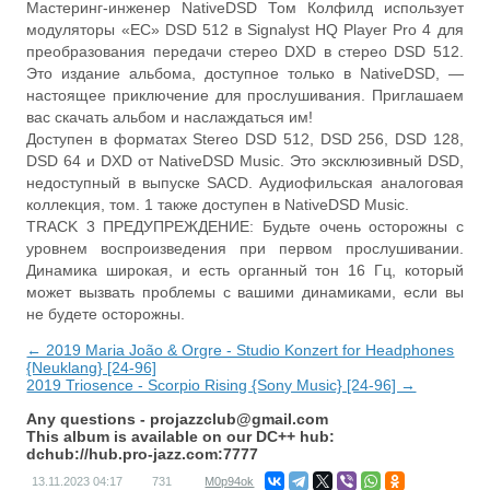
Мастеринг-инженер NativeDSD Том Колфилд использует
модуляторы «EC» DSD 512 в Signalyst HQ Player Pro 4 для
преобразования передачи стерео DXD в стерео DSD 512.
Это издание альбома, доступное только в NativeDSD, —
настоящее приключение для прослушивания. Приглашаем
вас скачать альбом и наслаждаться им!
Доступен в форматах Stereo DSD 512, DSD 256, DSD 128,
DSD 64 и DXD от NativeDSD Music. Это эксклюзивный DSD,
недоступный в выпуске SACD. Аудиофильская аналоговая
коллекция, том. 1 также доступен в NativeDSD Music.
TRACK 3 ПРЕДУПРЕЖДЕНИЕ: Будьте очень осторожны с
уровнем воспроизведения при первом прослушивании.
Динамика широкая, и есть органный тон 16 Гц, который
может вызвать проблемы с вашими динамиками, если вы
не будете осторожны.
← 2019 Maria João & Orgre - Studio Konzert for Headphones
{Neuklang} [24-96]
2019 Triosence - Scorpio Rising {Sony Music} [24-96] →
Any questions -
projazzclub@gmail.com
This album is available on our DC++ hub:
dchub://hub.pro-jazz.com:7777
13.11.2023
04:17
731
M0p94ok