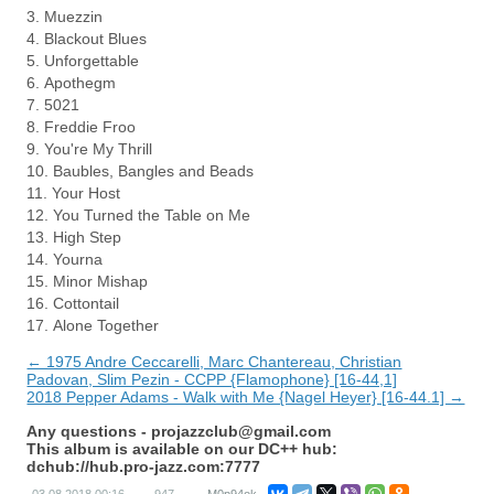
3. Muezzin
4. Blackout Blues
5. Unforgettable
6. Apothegm
7. 5021
8. Freddie Froo
9. You're My Thrill
10. Baubles, Bangles and Beads
11. Your Host
12. You Turned the Table on Me
13. High Step
14. Yourna
15. Minor Mishap
16. Cottontail
17. Alone Together
← 1975 Andre Ceccarelli, Marc Chantereau, Christian
Padovan, Slim Pezin - CCPP {Flamophone} [16-44,1]
2018 Pepper Adams - Walk with Me {Nagel Heyer} [16-44.1] →
Any questions -
projazzclub@gmail.com
This album is available on our DC++ hub:
dchub://hub.pro-jazz.com:7777