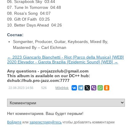
06. Scrapbook Sky 03:44
07. Tune In Tomorrow 04:48
08. Rosa's Song 04:07
09. Gift Of Faith 03:25
10. Better Days Ahead 04:26
Состав:
Songwriter, Producer, Guitar, Keyboards, Mixed By,
Mastered By – Carl Eichman
← 2023 Giancarlo Bianchetti - Riot {Parco della Musica} [WEB]
2020 Elevador - Garota Brazilia {Epidemic Sound} [WEB] →
Any questions -
projazzclub@gmail.com
This album is available on our DC++ hub:
dchub://hub.pro-jazz.com:7777
22.08.2023
14:56
526
M0p94ok
Нет комментариев. Ваш будет первым!
Войдите
или
зарегистрируйтесь
чтобы добавлять комментарии