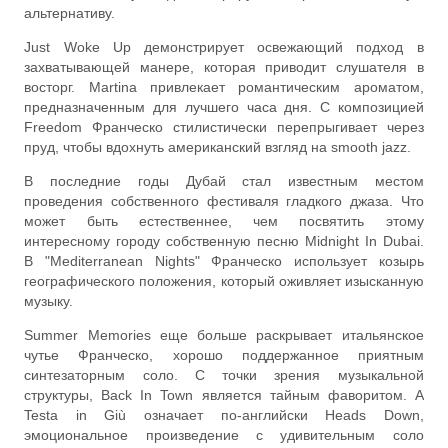
альтернативу.
Just Woke Up демонстрирует освежающий подход в
захватывающей манере, которая приводит слушателя в
восторг. Martina привлекает романтическим ароматом,
предназначенным для лучшего часа дня. С композицией
Freedom Франческо стилистически перепрыгивает через
пруд, чтобы вдохнуть американский взгляд на smooth jazz.
В последние годы Дубай стал известным местом
проведения собственного фестиваля гладкого джаза. Что
может быть естественнее, чем посвятить этому
интересному городу собственную песню Midnight In Dubai.
В "Mediterranean Nights" Франческо использует козырь
географического положения, который оживляет изысканную
музыку.
Summer Memories еще больше раскрывает итальянское
чутье Франческо, хорошо поддержанное приятным
синтезаторным соло. С точки зрения музыкальной
структуры, Back In Town является тайным фаворитом. A
Testa in Giù означает по-английски Heads Down,
эмоциональное произведение с удивительным соло