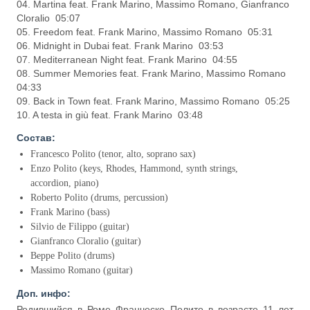
04. Martina feat. Frank Marino, Massimo Romano, Gianfranco
Cloralio 05:07
05. Freedom feat. Frank Marino, Massimo Romano 05:31
06. Midnight in Dubai feat. Frank Marino 03:53
07. Mediterranean Night feat. Frank Marino 04:55
08. Summer Memories feat. Frank Marino, Massimo Romano
04:33
09. Back in Town feat. Frank Marino, Massimo Romano 05:25
10. A testa in giù feat. Frank Marino 03:48
Состав:
Francesco Polito (tenor, alto, soprano sax)
Enzo Polito (keys, Rhodes, Hammond, synth strings,
accordion, piano)
Roberto Polito (drums, percussion)
Frank Marino (bass)
Silvio de Filippo (guitar)
Gianfranco Cloralio (guitar)
Beppe Polito (drums)
Massimo Romano (guitar)
Доп. инфо:
Родившийся в Роме Франческо Полито в возрасте 11 лет