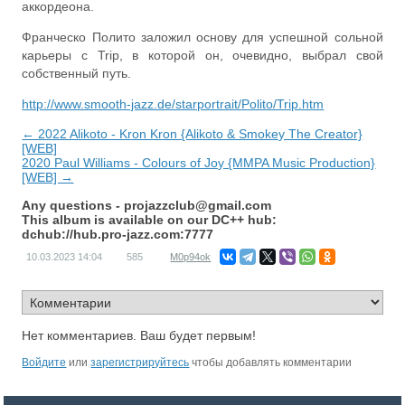
аккордеона.
Франческо Полито заложил основу для успешной сольной
карьеры с Trip, в которой он, очевидно, выбрал свой
собственный путь.
http://www.smooth-jazz.de/starportrait/Polito/Trip.htm
← 2022 Alikoto - Kron Kron {Alikoto & Smokey The Creator}
[WEB]
2020 Paul Williams - Colours of Joy {MMPA Music Production}
[WEB] →
Any questions -
projazzclub@gmail.com
This album is available on our DC++ hub:
dchub://hub.pro-jazz.com:7777
10.03.2023
14:04
585
M0p94ok
Нет комментариев. Ваш будет первым!
Войдите
или
зарегистрируйтесь
чтобы добавлять комментарии