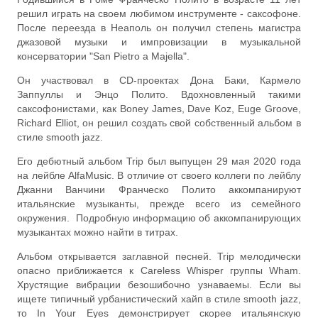
решил играть на своем любимом инструменте - саксофоне.
После переезда в Неаполь он получил степень магистра
джазовой музыки и импровизации в музыкальной
консерватории "San Pietro a Majella".
Он участвовал в CD-проектах Дона Баки, Кармело
Заппуллы и Энцо Полито. Вдохновленный такими
саксофонистами, как Boney James, Dave Koz, Euge Groove,
Richard Elliot, он решил создать свой собственный альбом в
стиле smooth jazz.
Его дебютный альбом Trip был выпущен 29 мая 2020 года
на лейбле AlfaMusic. В отличие от своего коллеги по лейблу
Джанни Ванчини Франческо Полито аккомпанируют
итальянские музыканты, прежде всего из семейного
окружения. Подробную информацию об аккомпанирующих
музыкантах можно найти в титрах.
Альбом открывается заглавной песней. Trip мелодически
опасно приближается к Careless Whisper группы Wham.
Хрустящие вибрации безошибочно узнаваемы. Если вы
ищете типичный урбанистический хайп в стиле smooth jazz,
то In Your Eyes демонстрирует скорее итальянскую