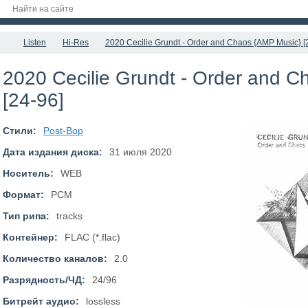
Listen
Hi-Res
2020 Cecilie Grundt - Order and Chaos {AMP Music} [
2020 Cecilie Grundt - Order and 
[24-96]
Стили:
Post-Bop
Дата издания диска:
31 июля 2020
Носитель:
WEB
Формат:
PCM
Тип рипа:
tracks
Контейнер:
FLAC (*.flac)
Количество каналов:
2.0
Разрядность/ЧД:
24/96
Битрейт аудио:
lossless