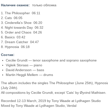
Наличие сканов:
только обложка
1. The Philosopher 06:11
2. Cats 06:05
3. Cinderella's Shoe 06:20
4. Night towards Day 06:32
5. Order and Chaos 04:26
6. Basics 03:42
7. Dream Catcher 04:47
8. Hypnosia 06:18
Состав:
Cecilie Grundt — tenor saxophone and soprano saxophone
Vigleik Storaas — piano
David Andersson — bass
Martin Heggli Mellem — drums
The album includes the singles The Philosopher (June 25th), Hypnosia
(July 24th).
All compositions by Cecilie Grundt, except 'Cats' by Øyvind Mathisen.
Recorded 12-13 March, 2019 by Tony Waade at Lydhagen Studio
Mixed by Tony Waade at Lydhagen Studio, Verdal