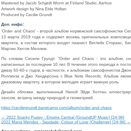
Mastered by Jacob Schjødt Worm at Finland Studio, Aarhus
Artwork design by Nina Eide Holtan
Produced by Cecilie Grundt
Доп. инфо:
'Order and Chaos' - второй альбом норвежской саксофонистки Се
13 марта 2019 года и содержит восемь оригинальных композици
квартета, в состав которого входят пианист Виглейк Стораас, б
Мартин Хеггли Меллем.
По словам Сесили Грундт: "Order and Chaos - это альбом, с
написанных за последние 10 лет. В течение этого периода я пос
джазу 50-60-х годов, в частности, к альбомам саксофонистов Дж
Роллинза и Джо Хендерсона с Blue Note Records. Альбом явля
джазовому квартету, в котором мелодия играет важную роль.
Дизайн обложки, выполненный Ниной Эйде Холтан, иллюстри
хаосом, встречу между природой и геометрией.
https://ceciliegrundt.bandcamp.com/album/order-and-chaos
← 2022 Snarky Puppy - Empire Central {GroundUP Music} [24-96]
2022 Maria Mendes - Saudade, Colour of Love {Challenge} [24-96] →