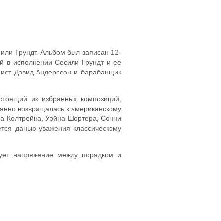
сили Грундт. Альбом был записан 12-
й в исполнении Сесили Грундт и ее
асист Дэвид Андерссон и барабанщик
остоящий из избранных композиций,
тоянно возвращалась к американскому
она Колтрейна, Уэйна Шортера, Сонни
ется данью уважения классическому
рует напряжение между порядком и