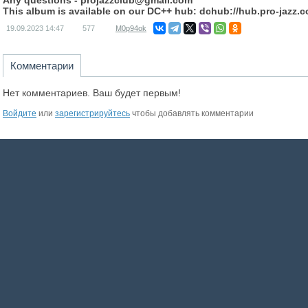
Any questions -
projazzclub@gmail.com
This album is available on our DC++ hub: dchub://hub.pro-jazz.
19.09.2023
14:47
577
M0p94ok
Комментарии
Нет комментариев. Ваш будет первым!
Войдите
или
зарегистрируйтесь
чтобы добавлять комментарии